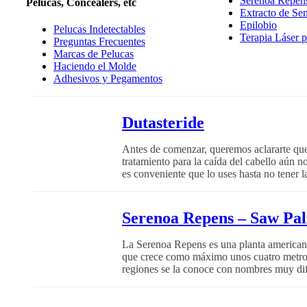
Serenoa Repen
Pelucas, Concealers, etc
Extracto de Se
Epilobio
Pelucas Indetectables
Terapia Láser p
Preguntas Frecuentes
Marcas de Pelucas
Haciendo el Molde
Adhesivos y Pegamentos
Dutasteride
Antes de comenzar, queremos aclararte qu
tratamiento para la caída del cabello aún
es conveniente que lo uses hasta no tener l
Serenoa Repens – Saw Pa
La Serenoa Repens es una planta americana 
que crece como máximo unos cuatro metros 
regiones se la conoce con nombres muy dife