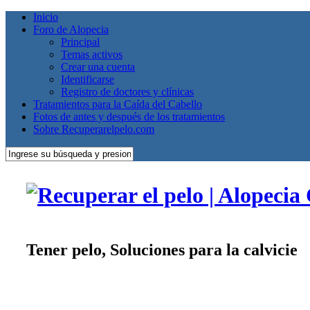
Inicio
Foro de Alopecia
Principal
Temas activos
Crear una cuenta
Identificarse
Registro de doctores y clínicas
Tratamientos para la Caída del Cabello
Fotos de antes y después de los tratamientos
Sobre Recuperarelpelo.com
Tener pelo, Soluciones para la calvicie
5 puntos que debes conocer antes de realizarte una