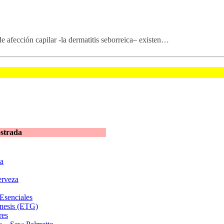
 afección capilar -la dermatitis seborreica– existen…
ostrada
ba
erveza
Esenciales
nesis (ETG)
res