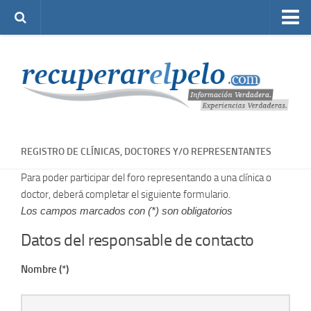
Inicio
Foro de Alopecia
Principal
Temas activos
Crear una cuenta
REGISTRO DE CLÍNICAS, DOCTORES Y/O REPRESENTANTES
Identificarse
Para poder participar del foro representando a una clínica o
Registro de doctores y clínicas
doctor, deberá completar el siguiente formulario.
Los campos marcados con (*) son obligatorios
Tratamientos para la Caída del Cabello
Datos del responsable de contacto
Fotos de antes y después de los tratamientos
Sobre Recuperarelpelo.com
Nombre (*)