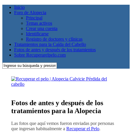
Inicio
Foro de Alopecia
Principal
Temas activos
Crear una cuenta
Identificarse
Registro de doctores y clínicas
Tratamientos para la Caída del Cabello
Fotos de antes y después de los tratamientos
Sobre Recuperarelpelo.com
Fotos de antes y después de los
tratamientos para la Alopecia
Las fotos que aquí vemos fueron enviadas por personas
que ingresan habitualmente a
Recuperar el Pelo
.