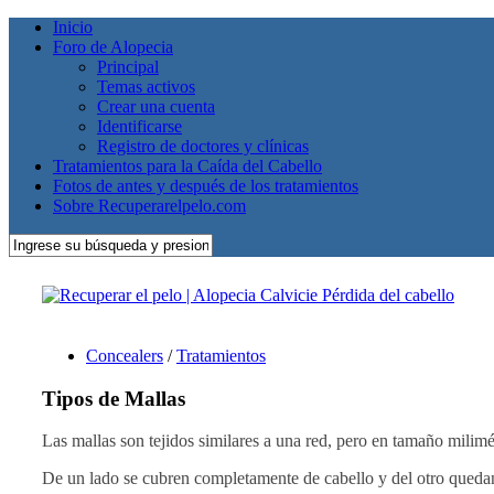
Inicio
Foro de Alopecia
Principal
Temas activos
Crear una cuenta
Identificarse
Registro de doctores y clínicas
Tratamientos para la Caída del Cabello
Fotos de antes y después de los tratamientos
Sobre Recuperarelpelo.com
Concealers
/
Tratamientos
Tipos de Mallas
Las mallas son tejidos similares a una red, pero en tamaño milimé
De un lado se cubren completamente de cabello y del otro quedan 