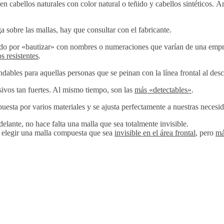
en cabellos naturales con color natural o teñido y cabellos sintéticos. 
 sobre las mallas, hay que consultar con el fabricante.
do por «bautizar» con nombres o numeraciones que varían de una empre
s resistentes
.
dables para aquellas personas que se peinan con la línea frontal al desc
ivos tan fuertes. Al mismo tiempo, son las
más «detectables»
.
puesta por varios materiales y se ajusta perfectamente a nuestras necesi
delante, no hace falta una malla que sea totalmente invisible.
or elegir una malla compuesta que sea
invisible en el área frontal
, pero
má