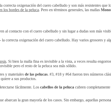
la correcta oxigenación del cuero cabelludo y son más resistentes que 
en los bordes de la peluca
. Pero en términos generales, las mallas
Monof
n al contacto con el cuero cabelludo y sin lugar a dudas son más visib
- la correcta oxigenación del cuero cabelludo. Hay varios grosores y al
esis
. Si bien la malla fina es invisible a la vista, a veces resulta engor
visible pero el resto de la peluca sea más sólido.
res y materiales
de las pelucas
. #3, #18 y #64 fueron tres números clás
uiere a sus productos.
detectarse fácilmente. Los
cabellos de la peluca
cubren completamente la
s que abarcan la gran mayoría de los casos. Sin embargo, aquellas perso