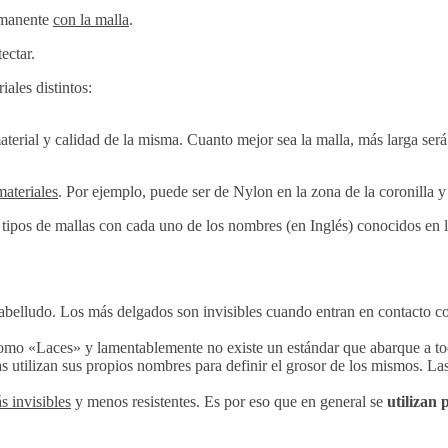
ermanente
con la malla
.
ectar.
iales distintos:
aterial y calidad de la misma. Cuanto mejor sea la malla, más larga será
ateriales
. Por ejemplo, puede ser de Nylon en la zona de la coronilla y d
 tipos de mallas con cada uno de los nombres (en Inglés) conocidos en la
abelludo. Los más delgados son invisibles cuando entran en contacto con
como «Laces» y lamentablemente no existe un estándar que abarque a to
as utilizan sus propios nombres para definir el grosor de los mismos. L
 invisibles
y menos resistentes. Es por eso que en general se
utilizan 