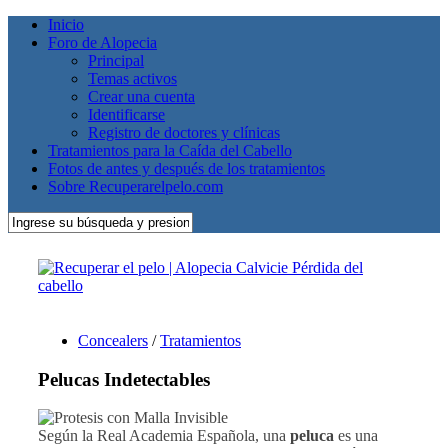
Inicio
Foro de Alopecia
Principal
Temas activos
Crear una cuenta
Identificarse
Registro de doctores y clínicas
Tratamientos para la Caída del Cabello
Fotos de antes y después de los tratamientos
Sobre Recuperarelpelo.com
Concealers
/
Tratamientos
Pelucas Indetectables
Según la Real Academia Española, una
peluca
es una