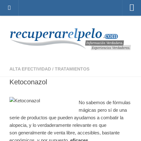
Inicio
Foro de Alopecia
Principal
Temas activos
Crear una cuenta
ALTA EFECTIVIDAD
/
TRATAMIENTOS
Identificarse
Ketoconazol
Registro de doctores y clínicas
Tratamientos para la Caída del Cabello
No sabemos de fórmulas
Fotos de antes y después de los tratamientos
mágicas pero sí de una
serie de
productos que pueden ayudarnos a combatir la
Sobre Recuperarelpelo.com
alopecia
, y lo verdaderamente relevante es que
son
generalmente
de venta libre, accesibles, bastante
económicos, y por supuesto,
eficaces
.