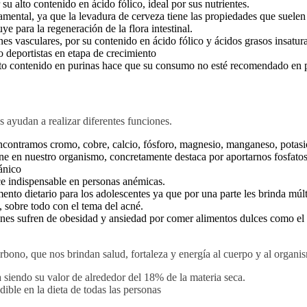
u alto contenido en ácido fólico, ideal por sus nutrientes.
amental, ya que la levadura de cerveza tiene las propiedades que suelen 
e para la regeneración de la flora intestinal.
nes vasculares, por su contenido en ácido fólico y ácidos grasos insatur
o deportistas en etapa de crecimiento
lto contenido en purinas hace que su consumo no esté recomendado en p
 ayudan a realizar diferentes funciones.
ncontramos cromo, cobre, calcio, fósforo, magnesio, manganeso, potasio
ene en nuestro organismo, concretamente destaca por aportarnos fosfato
ánico
ace indispensable en personas anémicas.
 dietario para los adolescentes ya que por una parte les brinda múltip
 sobre todo con el tema del acné.
enes sufren de obesidad y ansiedad por comer alimentos dulces como el 
bono, que nos brindan salud, fortaleza y energía al cuerpo y al organi
ia siendo su valor de alrededor del 18% de la materia seca.
ble en la dieta de todas las personas