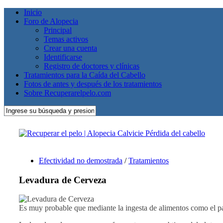
Inicio
Foro de Alopecia
Principal
Temas activos
Crear una cuenta
Identificarse
Registro de doctores y clínicas
Tratamientos para la Caída del Cabello
Fotos de antes y después de los tratamientos
Sobre Recuperarelpelo.com
Efectividad no demostrada
/
Tratamientos
Levadura de Cerveza
Es muy probable que mediante la ingesta de alimentos como el p