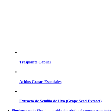
Trasplante Capilar
Acidos Grasos Esenciales
Extracto de Semilla de Uva (Grape Seed Extract)
Siguiente nota
Shedding: caída de cabello al comenzar un trat