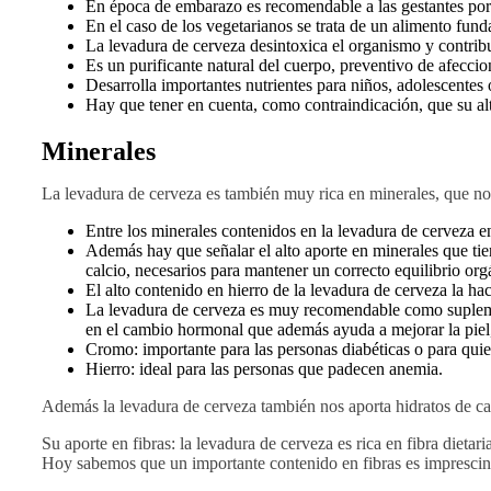
En época de embarazo es recomendable a las gestantes por s
En el caso de los vegetarianos se trata de un alimento fund
La levadura de cerveza desintoxica el organismo y contribuy
Es un purificante natural del cuerpo, preventivo de afeccio
Desarrolla importantes nutrientes para niños, adolescentes 
Hay que tener en cuenta, como contraindicación, que su a
Minerales
La levadura de cerveza es también muy rica en minerales, que nos
Entre los minerales contenidos en la levadura de cerveza e
Además hay que señalar el alto aporte en minerales que ti
calcio, necesarios para mantener un correcto equilibrio org
El alto contenido en hierro de la levadura de cerveza la h
La levadura de cerveza es muy recomendable como suplemento
en el cambio hormonal que además ayuda a mejorar la piel,
Cromo: importante para las personas diabéticas o para qui
Hierro: ideal para las personas que padecen anemia.
Además la levadura de cerveza también nos aporta hidratos de car
Su aporte en fibras: la levadura de cerveza es rica en fibra dietar
Hoy sabemos que un importante contenido en fibras es imprescindi