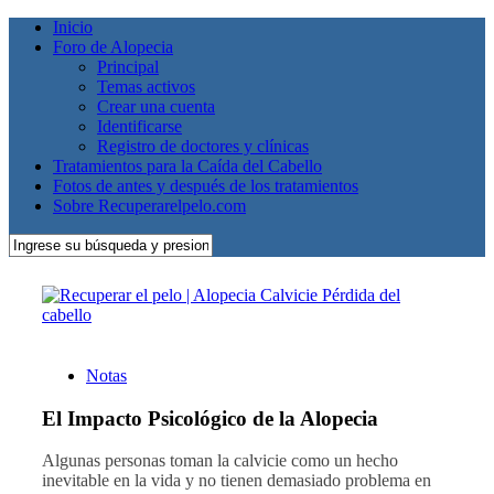
Inicio
Foro de Alopecia
Principal
Temas activos
Crear una cuenta
Identificarse
Registro de doctores y clínicas
Tratamientos para la Caída del Cabello
Fotos de antes y después de los tratamientos
Sobre Recuperarelpelo.com
Notas
El Impacto Psicológico de la Alopecia
Algunas personas toman la calvicie como un hecho
inevitable en la vida y no tienen demasiado problema en