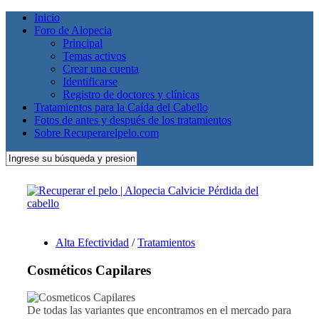
Inicio
Foro de Alopecia
Principal
Temas activos
Crear una cuenta
Identificarse
Registro de doctores y clínicas
Tratamientos para la Caída del Cabello
Fotos de antes y después de los tratamientos
Sobre Recuperarelpelo.com
Alta Efectividad
/
Tratamientos
Cosméticos Capilares
De todas las variantes que encontramos en el mercado para