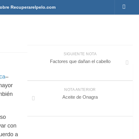
obre Recuperarelpelo.com
SIGUIENTE NOTA
Factores que dañan el cabello
ica
–
 mayor
NOTA ANTERIOR
ambién
Aceite de Onagra
iso
var con
cuerdo a