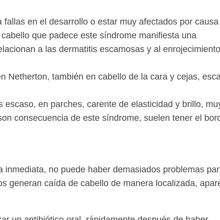
 fallas en el desarrollo o estar muy afectados por causa
El cabello que padece este síndrome manifiesta una
elacionan a las dermatitis escamosas y al enrojecimient
 Netherton, también en cabello de la cara y cejas, esc
 escaso, en parches, carente de elasticidad y brillo, muy
 son consecuencia de este síndrome, suelen tener el bor
ra inmediata, no puede haber demasiados problemas pa
gos generan caída de cabello de manera localizada, apa
izar un antibiótico oral, rápidamente después de haber