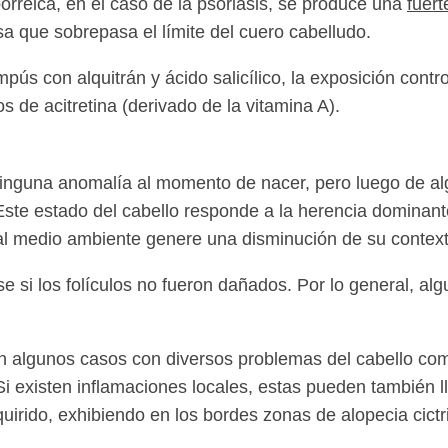
borreica, en el caso de la psoriasis, se produce una
fuert
a que sobrepasa el límite del cuero cabelludo.
ús con alquitrán y ácido salicílico, la exposición contro
os de acitretina (derivado de la vitamina A).
 ninguna anomalía al momento de nacer, pero luego de a
 Este estado del cabello responde a la herencia dominant
o al medio ambiente genere una disminución de su context
e si los folículos no fueron dañados. Por lo general, al
na en algunos casos con diversos problemas del cabello co
 existen inflamaciones locales, estas pueden también l
quirido, exhibiendo en los bordes zonas de alopecia cictri