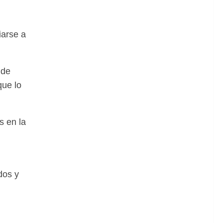
iarse a
 de
que lo
s en la
dos y