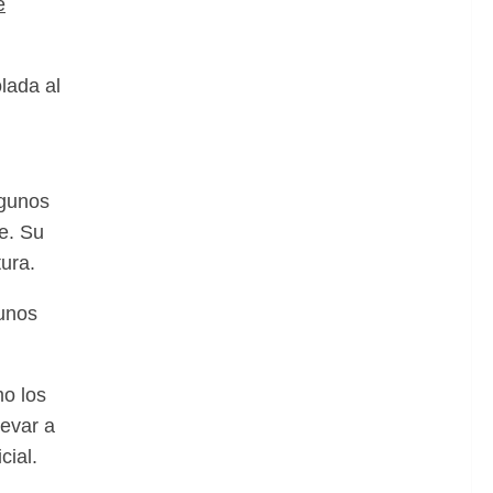
e
lada al
lgunos
e. Su
ura.
gunos
mo los
levar a
cial.