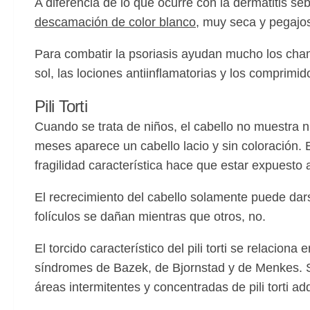
A diferencia de lo que ocurre con la dermatitis se
descamación de color blanco
, muy seca y pegajos
Para combatir la psoriasis ayudan mucho los champ
sol, las lociones antiinflamatorias y los comprimid
Pili Torti
Cuando se trata de niños, el cabello no muestra
meses aparece un cabello lacio y sin coloración.
fragilidad característica hace que estar expuest
El recrecimiento del cabello solamente puede dars
folículos se dañan mientras que otros, no.
El torcido característico del pili torti se relacio
síndromes de Bazek, de Bjornstad y de Menkes. Si
áreas intermitentes y concentradas de pili torti ad