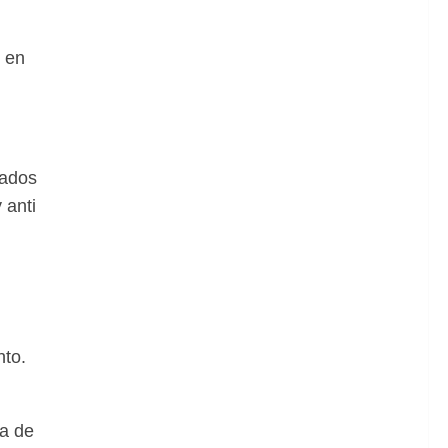
 en
cados
 anti
nto.
la de