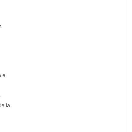
.
n e
n
de la