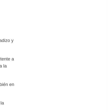
adizo y
tente a
a la
bién en
la