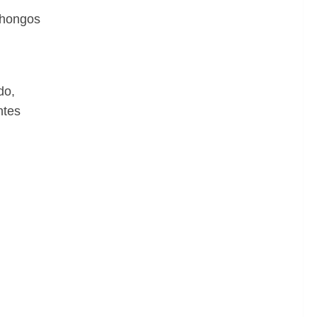
e hongos
do,
ntes