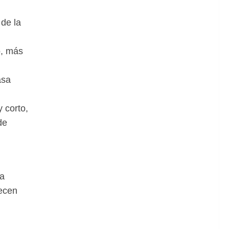
 de la
o, más
asa
 corto,
de
ra
recen