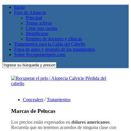
Inicio
Foro de Alopecia
Principal
Temas activos
Crear una cuenta
Identificarse
Registro de doctores y clínicas
Tratamientos para la Caída del Cabello
Fotos de antes y después de los tratamientos
Sobre Recuperarelpelo.com
Concealers
/
Tratamientos
Marcas de Pelucas
Los precios están expresados en
dólares americanos
.
Recuerda que no tenemos acuerdos de ninguna clase con