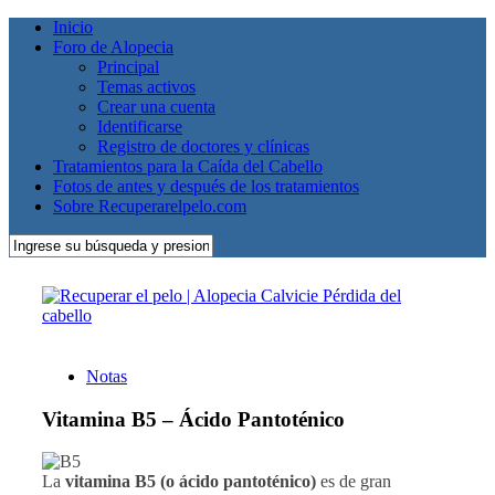
Inicio
Foro de Alopecia
Principal
Temas activos
Crear una cuenta
Identificarse
Registro de doctores y clínicas
Tratamientos para la Caída del Cabello
Fotos de antes y después de los tratamientos
Sobre Recuperarelpelo.com
Notas
Vitamina B5 – Ácido Pantoténico
La
vitamina B5 (o ácido pantoténico)
es de gran