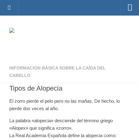
Inicio
Foro de Alopecia
Principal
Temas activos
Crear una cuenta
INFORMACION BÁSICA SOBRE LA CAÍDA DEL
Identificarse
CABELLO
Registro de doctores y clínicas
Tipos de Alopecia
Tratamientos para la Caída del Cabello
El zorro pierde el pelo pero no las mañas. De hecho, lo
Fotos de antes y después de los tratamientos
pierde dos veces al año.
Sobre Recuperarelpelo.com
La palabra «alopecia» desciende del término griego
«Alopex» que significa «zorro».
La Real Academia Española define la alopecia como: