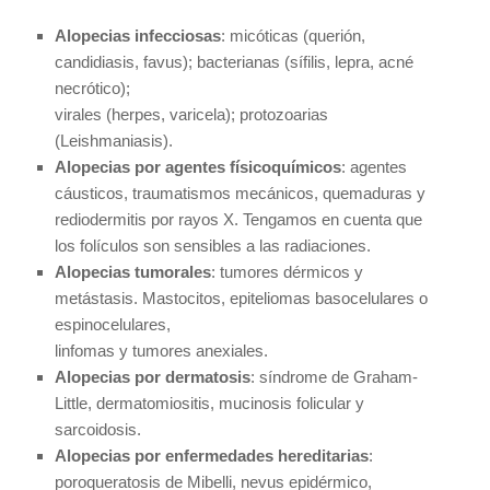
Alopecias infecciosas
: micóticas (querión,
candidiasis, favus); bacterianas (sífilis, lepra, acné
necrótico);
virales (herpes, varicela); protozoarias
(Leishmaniasis).
Alopecias por agentes físicoquímicos
: agentes
cáusticos, traumatismos mecánicos, quemaduras y
rediodermitis por rayos X. Tengamos en cuenta que
los folículos son sensibles a las radiaciones.
Alopecias tumorales
: tumores dérmicos y
metástasis. Mastocitos, epiteliomas basocelulares o
espinocelulares,
linfomas y tumores anexiales.
Alopecias por dermatosis
: síndrome de Graham-
Little, dermatomiositis, mucinosis folicular y
sarcoidosis.
Alopecias por enfermedades hereditarias
:
poroqueratosis de Mibelli, nevus epidérmico,