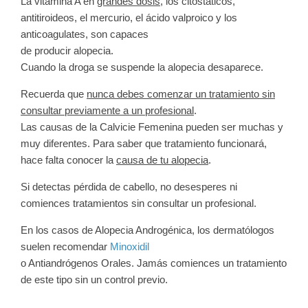
La vitamina A en
grandes dosis
, los citostáticos,
antitiroideos, el mercurio, el ácido valproico y los
anticoagulates, son capaces
de producir alopecia.
Cuando la droga se suspende la alopecia desaparece.
Recuerda que
nunca debes comenzar un tratamiento sin
consultar previamente a un profesional
.
Las causas de la
Calvicie Femenina
pueden ser muchas y
muy diferentes. Para saber que tratamiento funcionará,
hace falta conocer la
causa de tu alopecia
.
Si detectas pérdida de cabello, no desesperes ni
comiences tratamientos sin consultar un profesional.
En los casos de Alopecia Androgénica, los dermatólogos
suelen recomendar
Minoxidil
o
Antiandrógenos Orales
. Jamás comiences un tratamiento
de este tipo sin un control previo.