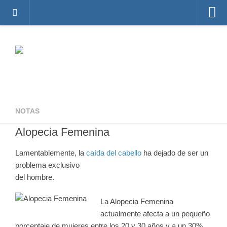
Inicio
Foro de Alopecia
Principal
Temas activos
Crear una cuenta
NOTAS
Identificarse
Alopecia Femenina
Registro de doctores y clínicas
Lamentablemente, la
caída del cabello
ha dejado de ser un
Tratamientos para la Caída del Cabello
problema exclusivo
Fotos de antes y después de los tratamientos
del hombre.
Sobre Recuperarelpelo.com
La
Alopecia Femenina
actualmente afecta a un pequeño
porcentaje de mujeres entre los 20 y 30 años y a un 30%