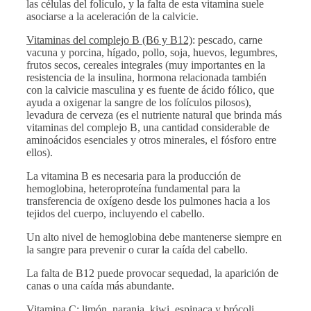
las células del folículo, y la falta de esta vitamina suele
asociarse a la aceleración de la calvicie.
Vitaminas del complejo B (B6 y B12)
: pescado, carne
vacuna y porcina, hígado, pollo, soja, huevos, legumbres,
frutos secos, cereales integrales (muy importantes en la
resistencia de la insulina, hormona relacionada también
con la calvicie masculina y es fuente de ácido fólico, que
ayuda a oxigenar la sangre de los folículos pilosos),
levadura de cerveza (es el nutriente natural que brinda más
vitaminas del complejo B, una cantidad considerable de
aminoácidos esenciales y otros minerales, el fósforo entre
ellos).
La vitamina B es necesaria para la producción de
hemoglobina, heteroproteína fundamental para la
transferencia de oxígeno desde los pulmones hacia a los
tejidos del cuerpo, incluyendo el cabello.
Un alto nivel de hemoglobina debe mantenerse siempre en
la sangre para prevenir o curar la caída del cabello.
La falta de B12 puede provocar sequedad, la aparición de
canas o una caída más abundante.
Vitamina C
: limón, naranja, kiwi, espinaca y brócoli.