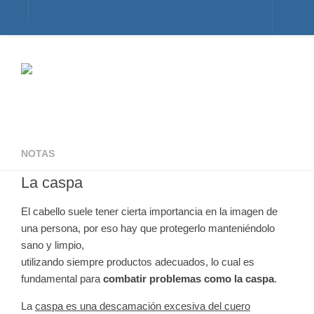
Inicio
Foro de Alopecia
Principal
Temas activos
Crear una cuenta
NOTAS
Identificarse
La caspa
Registro de doctores y clínicas
El cabello suele tener cierta importancia en la imagen de
Tratamientos para la Caída del Cabello
una persona, por eso hay que protegerlo manteniéndolo
Fotos de antes y después de los tratamientos
sano y limpio,
utilizando siempre productos adecuados, lo cual es
Sobre Recuperarelpelo.com
fundamental para
combatir problemas como la caspa
.
La
caspa es una descamación excesiva del cuero