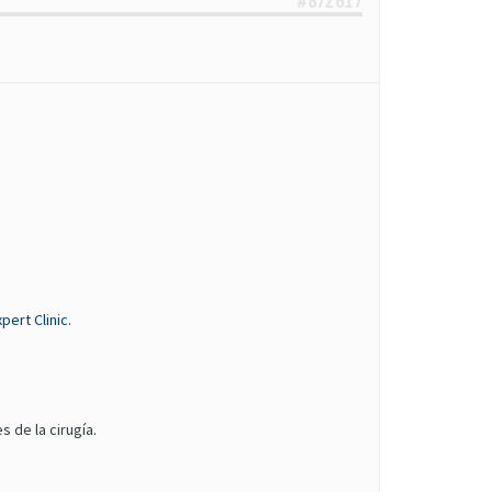
#872617
pert Clinic.
 de la cirugía.