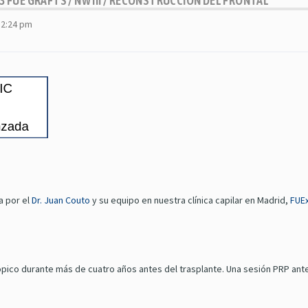
03 FUE GRAFTS / NW III / RECONSTRUCCIÓN DEL FRONTAL
12:24 pm
a por el
Dr. Juan Couto
y su equipo en nuestra clínica capilar en Madrid,
FUEx
ópico durante más de cuatro años antes del trasplante. Una sesión PRP antes