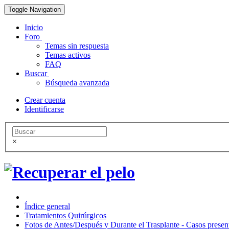
Toggle Navigation
Inicio
Foro
Temas sin respuesta
Temas activos
FAQ
Buscar
Búsqueda avanzada
Crear cuenta
Identificarse
×
Índice general
Tratamientos Quirúrgicos
Fotos de Antes/Después y Durante el Trasplante - Casos presen