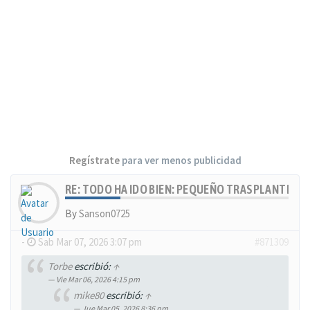
Regístrate
para ver menos publicidad
RE: TODO HA IDO BIEN: PEQUEÑO TRASPLANTE, MU
By
Sanson0725
-
Sab Mar 07, 2026 3:07 pm
#871309
Torbe
escribió:
↑
Vie Mar 06, 2026 4:15 pm
mike80
escribió:
↑
Jue Mar 05, 2026 8:36 pm