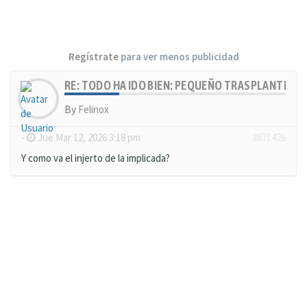
Regístrate
para ver menos publicidad
RE: TODO HA IDO BIEN: PEQUEÑO TRASPLANTE, MU
By
Felinox
-
Jue Mar 12, 2026 3:18 pm
#871426
Y como va el injerto de la implicada?