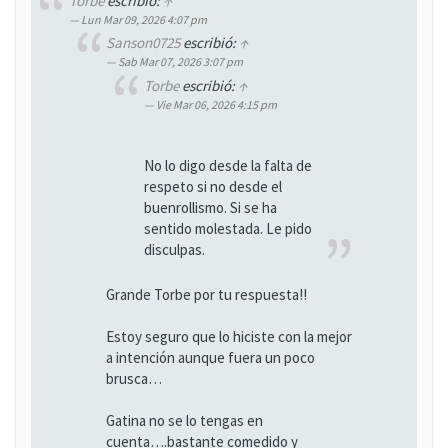
Torbe
escribió:
↑
Lun Mar 09, 2026 4:07 pm
Sanson0725
escribió:
↑
Sab Mar 07, 2026 3:07 pm
Torbe
escribió:
↑
Vie Mar 06, 2026 4:15 pm
No lo digo desde la falta de
respeto si no desde el
buenrollismo. Si se ha
sentido molestada. Le pido
disculpas.
Grande Torbe por tu respuesta!!
Estoy seguro que lo hiciste con la mejor
a intención aunque fuera un poco
brusca…
Gatina no se lo tengas en
cuenta….bastante comedido y