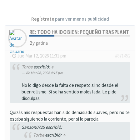
Regístrate
para ver menos publicidad
RE: TODO HA IDO BIEN: PEQUEÑO TRASPLANTE, MU
By
gatina
-
Jue Mar 12, 2026 11:31 pm
#871452
Torbe
escribió:
↑
Vie Mar 06, 2026 4:15 pm
No lo digo desde la falta de respeto si no desde el
buenrollismo. Si se ha sentido molestada. Le pido
disculpas.
Quizás mis respuestas han sido demasiado suaves, pero no te
estaba siguiendo la corriente, por si lo parecía.
Sanson0725 escribió:
Torbe
escribió:
↑