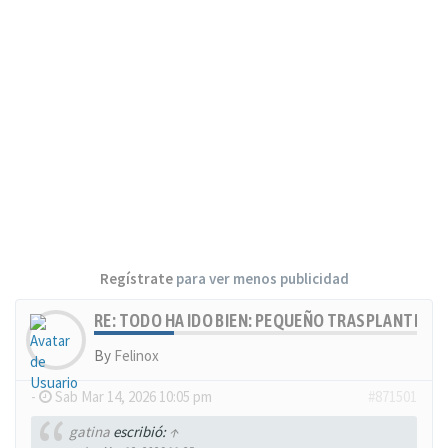
Regístrate
para ver menos publicidad
RE: TODO HA IDO BIEN: PEQUEÑO TRASPLANTE, MU
By
Felinox
-
Sab Mar 14, 2026 10:05 pm
#871501
gatina
escribió:
↑