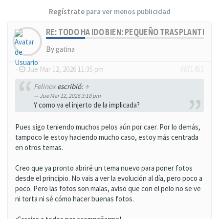
Regístrate
para ver menos publicidad
RE: TODO HA IDO BIEN: PEQUEÑO TRASPLANTE, MU
By
gatina
-
Jue Mar 12, 2026 11:35 pm
#871453
Felinox
escribió:
↑
Jue Mar 12, 2026 3:18 pm
Y como va el injerto de la implicada?
Pues sigo teniendo muchos pelos aún por caer. Por lo demás,
tampoco le estoy haciendo mucho caso, estoy más centrada
en otros temas.
Creo que ya pronto abriré un tema nuevo para poner fotos
desde el principio. No vais a ver la evolución al día, pero poco a
poco. Pero las fotos son malas, aviso que con el pelo no se ve
ni torta ni sé cómo hacer buenas fotos.