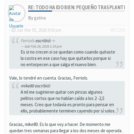
RE: TODO HA IDO BIEN: PEQUEÑO TRASPLANTE, MU
By
gatina
-
Jue Mar 05, 2026 9:56 pm
#871238
Ferriols
escribió:
↑
Sab Feb 28, 2026 1:19 pm
Es si no crecen si se quedan como cuando quitaste
la costra en ese caso hay que quitarlos porque si
no entorpecen a que salga el nuevo bien.
Vale, lo tendré en cuenta. Gracias, Ferriols.
mike80 escribió:
A mí me sugirieron quitar con pinzas algunos
pelitos cortos que no habían caído a los 2 -2,5
meses. Creo que todavía es pronto para pensar en
ello, probablemente terminen cayendo por sí solos.
Gracias, mike80. Es lo que voy a hacer. De momento me
quedan tres semanas para llegar a los dos meses de operada.