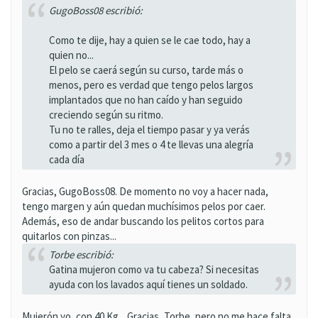
GugoBoss08 escribió:
Como te dije, hay a quien se le cae todo, hay a
quien no...
El pelo se caerá según su curso, tarde más o
menos, pero es verdad que tengo pelos largos
implantados que no han caído y han seguido
creciendo según su ritmo.
Tu no te ralles, deja el tiempo pasar y ya verás
como a partir del 3 mes o 4 te llevas una alegría
cada día
Gracias, GugoBoss08. De momento no voy a hacer nada,
tengo margen y aún quedan muchísimos pelos por caer.
Además, eso de andar buscando los pelitos cortos para
quitarlos con pinzas...
Torbe escribió:
Gatina mujeron como va tu cabeza? Si necesitas
ayuda con los lavados aquí tienes un soldado.
Mujerón yo, con 40 Kg... Gracias, Torbe, pero no me hace falta,