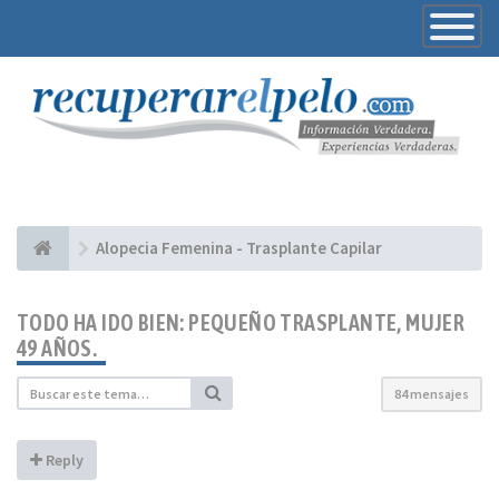
Toggle
Navigatio
Alopecia Femenina - Trasplante Capilar
TODO HA IDO BIEN: PEQUEÑO TRASPLANTE, MUJER
49 AÑOS.
84 mensajes
Reply