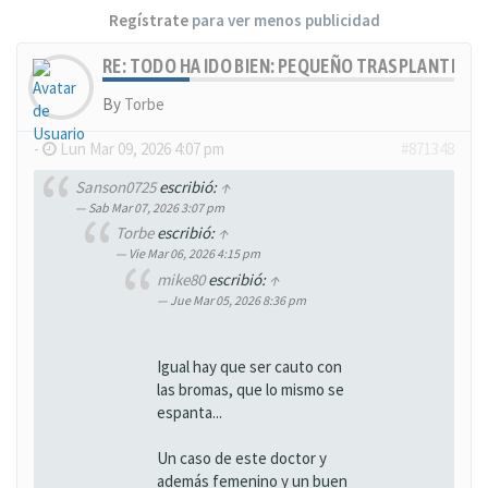
Regístrate
para ver menos publicidad
RE: TODO HA IDO BIEN: PEQUEÑO TRASPLANTE, MU
By
Torbe
-
Lun Mar 09, 2026 4:07 pm
#871348
Sanson0725
escribió:
↑
Sab Mar 07, 2026 3:07 pm
Torbe
escribió:
↑
Vie Mar 06, 2026 4:15 pm
mike80
escribió:
↑
Jue Mar 05, 2026 8:36 pm
Igual hay que ser cauto con
las bromas, que lo mismo se
espanta...
Un caso de este doctor y
además femenino y un buen