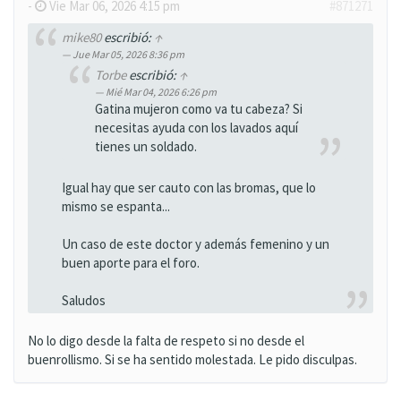
-
Vie Mar 06, 2026 4:15 pm
#871271
mike80
escribió:
↑
Jue Mar 05, 2026 8:36 pm
Torbe
escribió:
↑
Mié Mar 04, 2026 6:26 pm
Gatina mujeron como va tu cabeza? Si
necesitas ayuda con los lavados aquí
tienes un soldado.
Igual hay que ser cauto con las bromas, que lo
mismo se espanta...
Un caso de este doctor y además femenino y un
buen aporte para el foro.
Saludos
No lo digo desde la falta de respeto si no desde el
buenrollismo. Si se ha sentido molestada. Le pido disculpas.