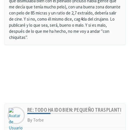
que disimulaba bien con el peinado (incluso había gente que
me decía que tenía mucho pelo), con una buena zona donante
con pelo de 85 micras y un ratio de 2,7 extraído, debería salir
de cine. Y si no, como él mismo dice, cag4da del cirujano. Lo
publicaré y lo que sea, será, bueno o malo. Y si es malo,
después de lo que me ha hecho, no me voy a andar "con
chiquitas".
RE: TODO HA IDO BIEN: PEQUEÑO TRASPLANTE, MU
By
Torbe