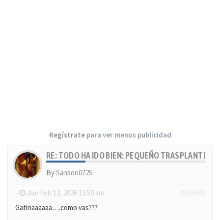
Regístrate
para ver menos publicidad
RE: TODO HA IDO BIEN: PEQUEÑO TRASPLANTE, MU
By
Sanson0725
-
Jue Feb 12, 2026 12:50 am
#870640
Gatinaaaaaa….como vas???