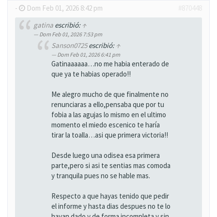
-
Dom Feb 01, 2026 8:42 pm
#870448
gatina
escribió:
↑
Dom Feb 01, 2026 7:53 pm
Sanson0725
escribió:
↑
Dom Feb 01, 2026 6:41 pm
Gatinaaaaaa…no me habia enterado de
que ya te habias operado!!
Me alegro mucho de que finalmente no
renunciaras a ello,pensaba que por tu
fobia a las agujas lo mismo en el ultimo
momento el miedo escenico te haría
tirar la toalla…asi que primera victoria!!
Desde luego una odisea esa primera
parte,pero si asi te sentias mas comoda
y tranquila pues no se hable mas.
Respecto a que hayas tenido que pedir
el informe y hasta dias despues no te lo
hayan dado y de forma incompleta y sin