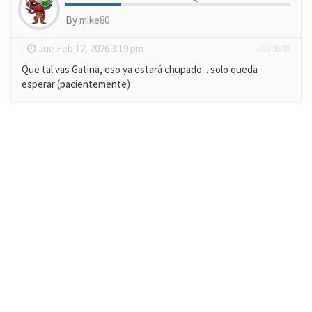
By
mike80
-
Jue Feb 12, 2026 3:19 pm
#870648
Que tal vas Gatina, eso ya estará chupado... solo queda
esperar (pacientemente)