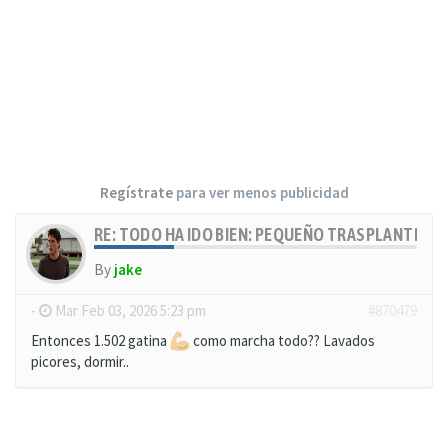
Regístrate
para ver menos publicidad
RE: TODO HA IDO BIEN: PEQUEÑO TRASPLANTE, MU
By
jake
-
Mar Feb 03, 2026 5:23 pm
#870479
Entonces 1.502 gatina
como marcha todo?? Lavados
picores, dormir..