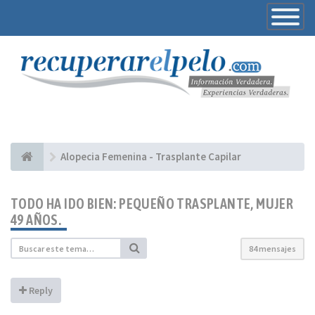
Toggle
Navigatio
Alopecia Femenina - Trasplante Capilar
TODO HA IDO BIEN: PEQUEÑO TRASPLANTE, MUJER
49 AÑOS.
84 mensajes
Reply