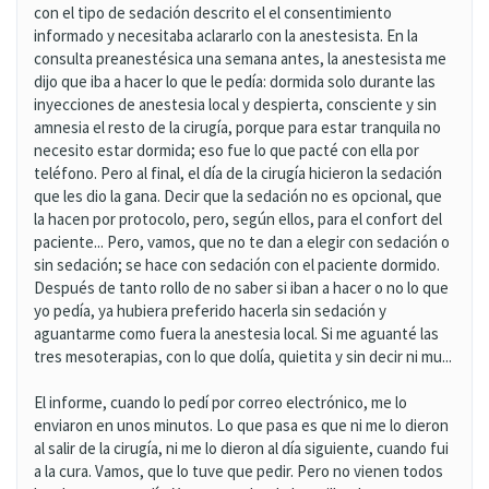
con el tipo de sedación descrito el el consentimiento
informado y necesitaba aclararlo con la anestesista. En la
consulta preanestésica una semana antes, la anestesista me
dijo que iba a hacer lo que le pedía: dormida solo durante las
inyecciones de anestesia local y despierta, consciente y sin
amnesia el resto de la cirugía, porque para estar tranquila no
necesito estar dormida; eso fue lo que pacté con ella por
teléfono. Pero al final, el día de la cirugía hicieron la sedación
que les dio la gana. Decir que la sedación no es opcional, que
la hacen por protocolo, pero, según ellos, para el confort del
paciente... Pero, vamos, que no te dan a elegir con sedación o
sin sedación; se hace con sedación con el paciente dormido.
Después de tanto rollo de no saber si iban a hacer o no lo que
yo pedía, ya hubiera preferido hacerla sin sedación y
aguantarme como fuera la anestesia local. Si me aguanté las
tres mesoterapias, con lo que dolía, quietita y sin decir ni mu...
El informe, cuando lo pedí por correo electrónico, me lo
enviaron en unos minutos. Lo que pasa es que ni me lo dieron
al salir de la cirugía, ni me lo dieron al día siguiente, cuando fui
a la cura. Vamos, que lo tuve que pedir. Pero no vienen todos