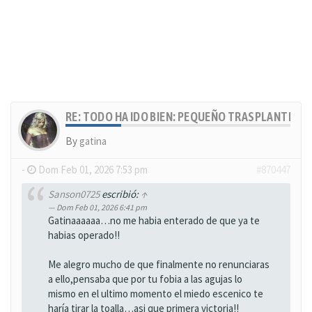
RE: TODO HA IDO BIEN: PEQUEÑO TRASPLANTE, MU
By
gatina
-
Dom Feb 01, 2026 7:53 pm
#870447
Sanson0725
escribió:
↑
Dom Feb 01, 2026 6:41 pm
Gatinaaaaaa…no me habia enterado de que ya te
habias operado!!
Me alegro mucho de que finalmente no renunciaras
a ello,pensaba que por tu fobia a las agujas lo
mismo en el ultimo momento el miedo escenico te
haría tirar la toalla…asi que primera victoria!!