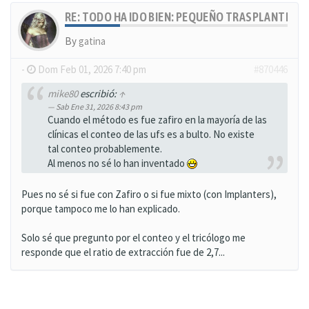
RE: TODO HA IDO BIEN: PEQUEÑO TRASPLANTE, MU
By
gatina
-
Dom Feb 01, 2026 7:40 pm
#870446
mike80
escribió:
↑
Sab Ene 31, 2026 8:43 pm
Cuando el método es fue zafiro en la mayoría de las
clínicas el conteo de las ufs es a bulto. No existe
tal conteo probablemente.
Al menos no sé lo han inventado
Pues no sé si fue con Zafiro o si fue mixto (con Implanters),
porque tampoco me lo han explicado.
Solo sé que pregunto por el conteo y el tricólogo me
responde que el ratio de extracción fue de 2,7...