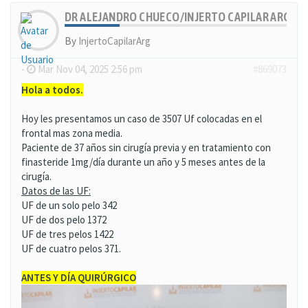
DR ALEJANDRO CHUECO/INJERTO CAPILAR ARGENT
By
InjertoCapilarArg
-
Mar Nov 04, 2025 2:56 pm
#869073
Hola a todos.
Hoy les presentamos un caso de 3507 Uf colocadas en el
frontal mas zona media.
Paciente de 37 años sin cirugía previa y en tratamiento con
finasteride 1mg/día durante un año y 5 meses antes de la
cirugía.
Datos de las UF:
UF de un solo pelo 342
UF de dos pelo 1372
UF de tres pelos 1422
UF de cuatro pelos 371.
ANTES Y DÍA QUIRÚRGICO