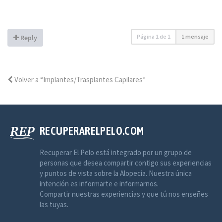
Página
1
de
1
1 mensaje
Reply
Volver a “Implantes/Trasplantes Capilares”
RECUPERARELPELO.COM
Recuperar El Pelo está integrado por un grupo de
personas que desea compartir contigo sus experiencias
y puntos de vista sobre la Alopecia. Nuestra única
intención es informarte e informarnos.
Compartir nuestras experiencias y que tú nos enseñes
las tuyas.