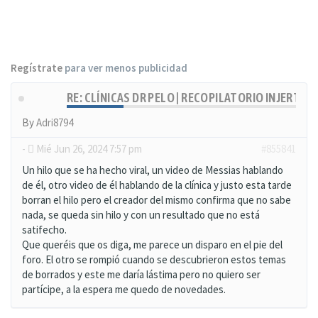
Regístrate
para ver menos publicidad
RE: CLÍNICAS DR PELO | RECOPILATORIO INJERTOS
By
Adri8794
-
Mié Jun 26, 2024 7:57 pm
#855841
Un hilo que se ha hecho viral, un video de Messias hablando
de él, otro video de él hablando de la clínica y justo esta tarde
borran el hilo pero el creador del mismo confirma que no sabe
nada, se queda sin hilo y con un resultado que no está
satifecho.
Que queréis que os diga, me parece un disparo en el pie del
foro. El otro se rompió cuando se descubrieron estos temas
de borrados y este me daría lástima pero no quiero ser
partícipe, a la espera me quedo de novedades.