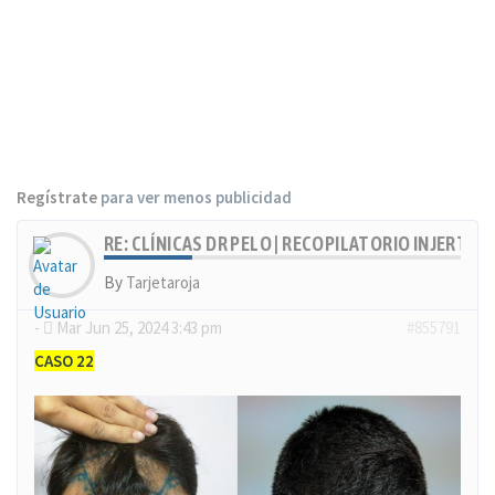
Regístrate
para ver menos publicidad
RE: CLÍNICAS DR PELO | RECOPILATORIO INJERTOS
By
Tarjetaroja
-
Mar Jun 25, 2024 3:43 pm
#855791
CASO 22