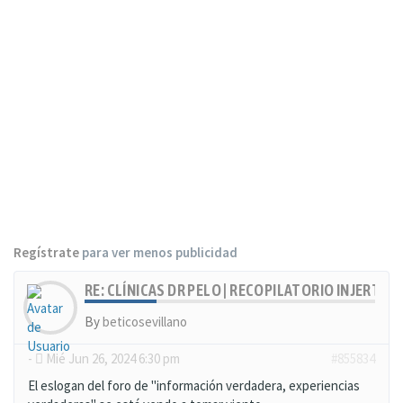
Regístrate
para ver menos publicidad
RE: CLÍNICAS DR PELO | RECOPILATORIO INJERTOS
By
beticosevillano
-
Mié Jun 26, 2024 6:30 pm
#855834
El eslogan del foro de "información verdadera, experiencias