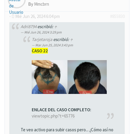
By
Mmcbrn
-
Mié Jun 26, 2024 6:04 pm
#855830
Adri8794
escribió:
↑
Mié Jun 26, 2024 3:29 pm
Tarjetaroja
escribió:
↑
Mar Jun 25, 2024 3:43 pm
CASO 22
ENLACE DEL CASO COMPLETO:
viewtopic.php?t=65776
Te veo activo para subir casos pero... ¿Cómo así no