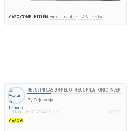
CASO COMPLETO EN:
viewtopic.php?f=25&t=64067
RE: CLÍNICAS DR PELO | RECOPILATORIO INJERTOS
By
Tarjetaroja
-
Mar Jun 18, 2024 2:51 pm
#855621
CASO 6