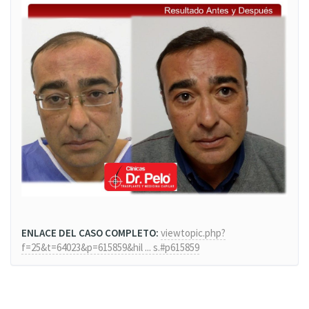
ENLACE DEL CASO COMPLETO:
viewtopic.php?
f=25&t=64023&p=615859&hil ... s.#p615859