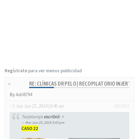
Regístrate
para ver menos publicidad
RE: CLÍNICAS DR PELO | RECOPILATORIO INJERTOS
By
Adri8794
-
Jue Jun 27, 2024 10:45 am
#855859
Tarjetaroja
escribió:
↑
Mar Jun 25, 2024 3:43 pm
CASO 22