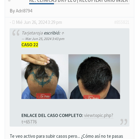
By
Adri8794
-
Mié Jun 26, 2024 3:29 pm
#855821
Tarjetaroja
escribió:
↑
Mar Jun 25, 2024 3:43 pm
CASO 22
ENLACE DEL CASO COMPLETO:
viewtopic.php?
t=65776
Te veo activo para subir casos pero... ¿Cómo así no te pasas