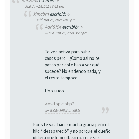
Adri8794
escribió:
↑
Mié Jun 26, 2024 6:13 pm
Mmcbrn
escribió:
↑
Mié Jun 26, 2024 6:04 pm
Adri8794
escribió:
↑
Mié Jun 26, 2024 3:29 pm
Te veo activo para subir
casos pero... ¿Cómo así no te
pasas por este hilo a ver qué
sucede? No entiendo nada, y
el resto tampoco.
Un saludo
viewtopic.php?
p=855809#p855809
Pues te va a hacer mucha gracia pero el
hilo “ desapareció” y no porque el dueño
pidiera que lo ocultaran parece ser,