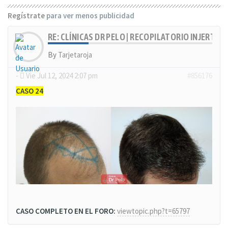
Regístrate
para ver menos publicidad
RE: CLÍNICAS DR PELO | RECOPILATORIO INJERTOS
By
Tarjetaroja
-
Vie Jul 12, 2024 2:07 pm
#856176
CASO 24
CASO COMPLETO EN EL FORO:
viewtopic.php?t=65797