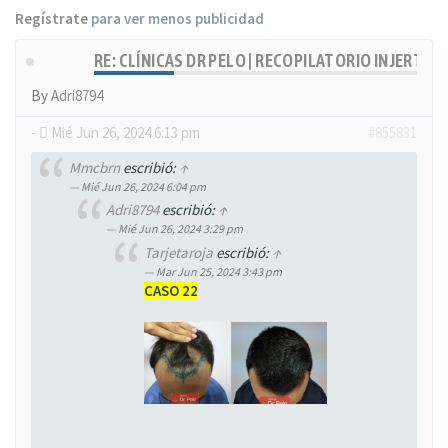
Regístrate
para ver menos publicidad
RE: CLÍNICAS DR PELO | RECOPILATORIO INJERTOS
By
Adri8794
-
Mié Jun 26, 2024 6:13 pm
#855831
Mmcbrn
escribió:
↑
Mié Jun 26, 2024 6:04 pm
Adri8794
escribió:
↑
Mié Jun 26, 2024 3:29 pm
Tarjetaroja
escribió:
↑
Mar Jun 25, 2024 3:43 pm
CASO 22