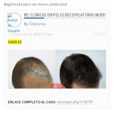
Regístrate
para ver menos publicidad
RE: CLÍNICAS DR PELO | RECOPILATORIO INJERTOS
By
Tarjetaroja
-
Dom Jun 30, 2024 3:07 pm
#855904
CASO 22
ENLACE COMPLETO AL CASO:
viewtopic.php?t=65797