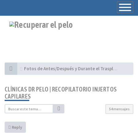
Toggle
Navigatio
Fotos de Antes/Después y Durante el Trasplante - Casos presentados por Clínicas
CLÍNICAS DR PELO | RECOPILATORIO INJERTOS
CAPILARES
54 mensajes
Reply