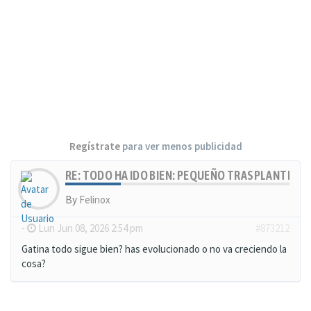
Regístrate
para ver menos publicidad
RE: TODO HA IDO BIEN: PEQUEÑO TRASPLANTE, MU
By
Felinox
-
Lun Jun 08, 2026 2:54 pm
#873212
Gatina todo sigue bien? has evolucionado o no va creciendo la
cosa?