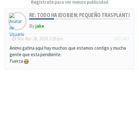
Regístrate
para ver menos publicidad
RE: TODO HA IDO BIEN: PEQUEÑO TRASPLANTE, MU
By
jake
-
Mar Abr 28, 2026 2:26 pm
#872407
Animo gatina aqui hay muchos que estamos contigo y mucha
gente que esta pendiente.
Fuerza