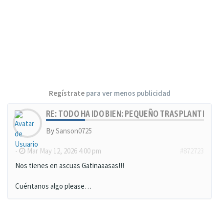
Regístrate
para ver menos publicidad
RE: TODO HA IDO BIEN: PEQUEÑO TRASPLANTE, MU
By
Sanson0725
-
Mar May 12, 2026 4:00 pm
#872723
Nos tienes en ascuas Gatinaaasas!!!
Cuéntanos algo please…