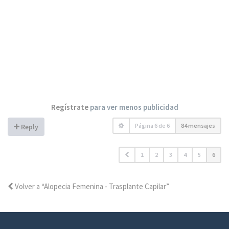
Regístrate
para ver menos publicidad
Página
6
de
6
84 mensajes
Reply
1
2
3
4
5
6
Volver a “Alopecia Femenina - Trasplante Capilar”