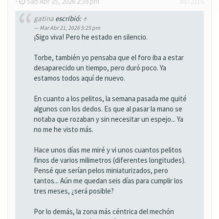
-
Sab Abr 25, 2026 2:38 pm
#872316
gatina
escribió:
↑
Mar Abr 21, 2026 5:25 pm
¡Sigo viva! Pero he estado en silencio.
Torbe, también yo pensaba que el foro iba a estar
desaparecido un tiempo, pero duró poco. Ya
estamos todos aquí de nuevo.
En cuanto a los pelitos, la semana pasada me quité
algunos con los dedos. Es que al pasar la mano se
notaba que rozaban y sin necesitar un espejo... Ya
no me he visto más.
Hace unos días me miré y vi unos cuantos pelitos
finos de varios milimetros (diferentes longitudes).
Pensé que serían pelos miniaturizados, pero
tantos... Aún me quedan seis días para cumplir los
tres meses, ¿será posible?
Por lo demás, la zona más céntrica del mechón