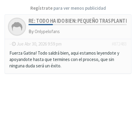
Regístrate
para ver menos publicidad
RE: TODO HA IDO BIEN: PEQUEÑO TRASPLANTE, MU
By
Onlypelofans
-
Jue Abr 30, 2026 9:59 pm
#872483
Fuerza Gatina! Todo saldrá bien, aqui estamos leyendote y
apoyandote hasta que termines con el proceso, que sin
ninguna duda será un éxito.