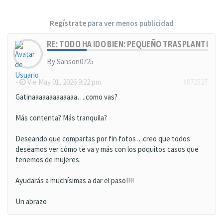
Regístrate
para ver menos publicidad
RE: TODO HA IDO BIEN: PEQUEÑO TRASPLANTE, MU
By
Sanson0725
-
Vie May 01, 2026 9:22 pm
#872527
Gatinaaaaaaaaaaaaa….como vas?
Más contenta? Más tranquila?
Deseando que compartas por fin fotos…creo que todos
deseamos ver cómo te va y más con los poquitos casos que
tenemos de mujeres.
Ayudarás a muchísimas a dar el paso!!!!
Un abrazo