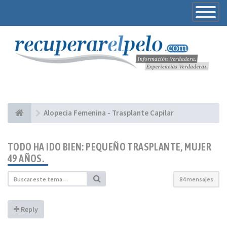
Toggle
Navigatio
Alopecia Femenina - Trasplante Capilar
TODO HA IDO BIEN: PEQUEÑO TRASPLANTE, MUJER
49 AÑOS.
84 mensajes
Reply