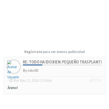
Regístrate
para ver menos publicidad
RE: TODO HA IDO BIEN: PEQUEÑO TRASPLANTE, MU
By
mike80
-
Mar May 12, 2026 12:54 pm
#872719
Ánimo!