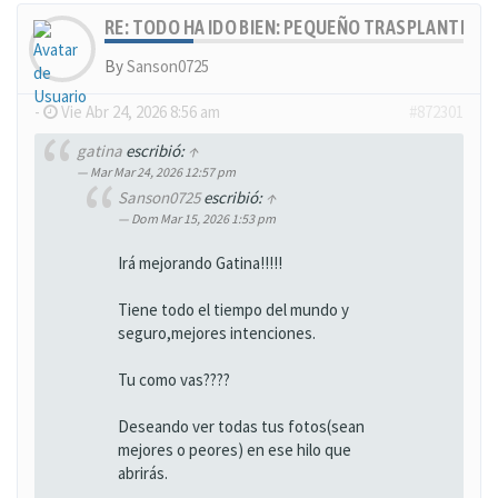
RE: TODO HA IDO BIEN: PEQUEÑO TRASPLANTE, MU
By
Sanson0725
-
Vie Abr 24, 2026 8:56 am
#872301
gatina
escribió:
↑
Mar Mar 24, 2026 12:57 pm
Sanson0725
escribió:
↑
Dom Mar 15, 2026 1:53 pm
Irá mejorando Gatina!!!!!
Tiene todo el tiempo del mundo y
seguro,mejores intenciones.
Tu como vas????
Deseando ver todas tus fotos(sean
mejores o peores) en ese hilo que
abrirás.