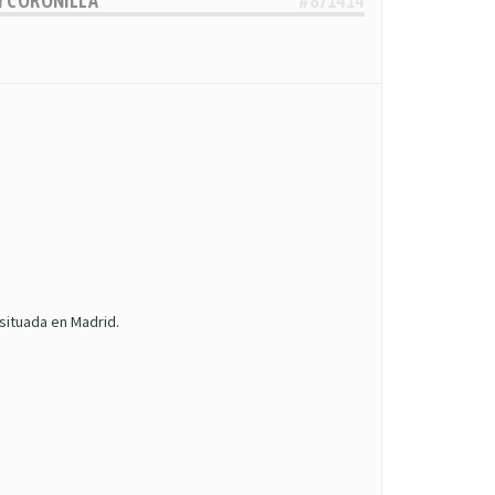
 Y CORONILLA
#871414
situada en Madrid.