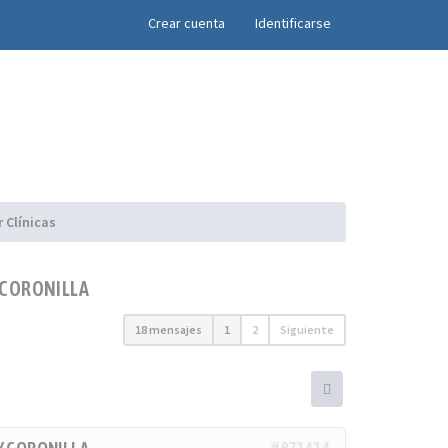
×
Crear cuenta
Identificarse
 Clínicas
Y CORONILLA
18 mensajes
1
2
Siguiente