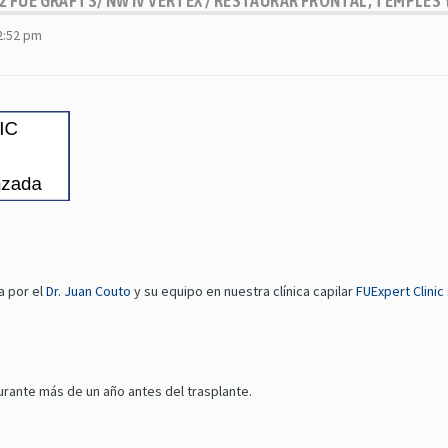
482 FUE GRAFTS/ NW IV VERTEX / RESTAURAR FRONTAL, TEMPLES
2:52 pm
a por el
Dr. Juan Couto
y su equipo en nuestra clínica capilar
FUExpert Clinic
urante más de un año antes del trasplante.