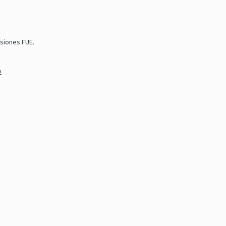
esiones FUE.
2