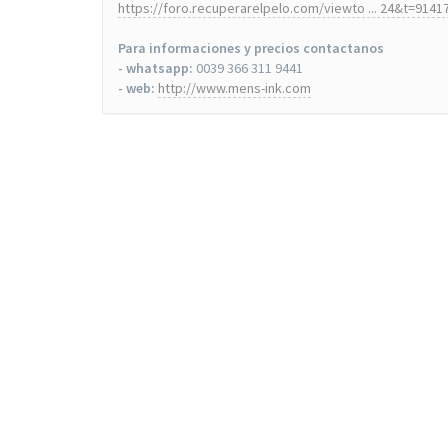
https://foro.recuperarelpelo.com/viewto ... 24&t=9141
Para informaciones y precios contactanos
- whatsapp:
0039 366 311 9441
- web:
http://www.mens-ink.com