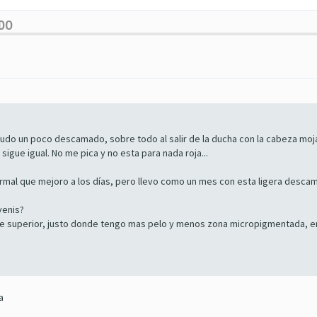
UDO
ludo un poco descamado, sobre todo al salir de la ducha con la cabeza moj
igue igual. No me pica y no esta para nada roja...
 normal que mejoro a los días, pero llevo como un mes con esta ligera desc
venis?
rte superior, justo donde tengo mas pelo y menos zona micropigmentada, e
a