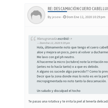
RE: DESCAMACIÓN CUERO CABELL
By
jesew
-
Dom Ene 12, 2020 10:29 pm
Manugranada
escribió:
↑
Dom Ene 12, 2020 9:39 pm
Hola, últimamente noto que tengo el cuero cabel
aloe y mejora un poco, pero al volver a ducharme s
Me lavo con gel ph neutro.
Al hacerme la micro (octubre) note la irritación
(antes no lo hacía tanto) o a que es debido.
A alguno os sucede algo parecido?? Como lo pre
Decir que la zona donde mas lo noto es en la pa
micropigmentada no noto tanto la descamación.
Un saludo y disculpad el tocho
Te pasas una rotativa y te irrita la piel al tenerla delicad