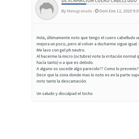
DESCAMACIÓN CUERO CABELLUDO
By
Manugranada
-
Dom Ene 12, 2020 9:
Hola, últimamente noto que tengo el cuero cabelludo u
mejora un poco, pero al volver a ducharme sigue igual. 
Me lavo con gel ph neutro.
Al hacerme la micro (octubre) note la irritación norma
hacía tanto) o a que es debido.
A alguno os sucede algo parecido?? Como lo prevenis?
Decir que la zona donde mas lo noto es en la parte s
noto tanto la descamación.
Un saludo y disculpad el tocho