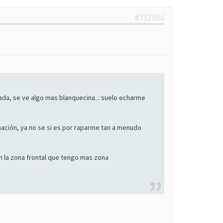
#753066
ada, se ve algo mas blanquecina... suelo echarme
amación, ya no se si es por raparme tan a menudo
n la zona frontal que tengo mas zona