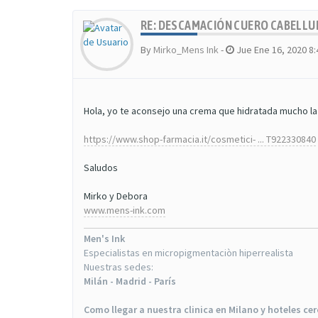
RE: DESCAMACIÓN CUERO CABELL
By
Mirko_Mens Ink
-
Jue Ene 16, 2020 8
Hola, yo te aconsejo una crema que hidratada mucho la
https://www.shop-farmacia.it/cosmetici- ... T922330840
Saludos
Mirko y Debora
www.mens-ink.com
Men's Ink
Especialistas en micropigmentaciòn hiperrealista
Nuestras sedes:
Milán - Madrid - París
Como llegar a nuestra clinica en Milano y hoteles ce