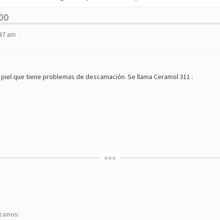
UDO
:47 am
 piel que tiene problemas de descamación. Se llama Ceramol 311 :
rcanos: