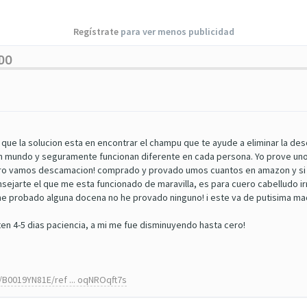
Regístrate
para ver menos publicidad
UDO
 que la solucion esta en encontrar el champu que te ayude a eliminar la 
 un mundo y seguramente funcionan diferente en cada persona. Yo prove un
ero vamos descamacion! comprado y provado umos cuantos en amazon y si n
sejarte el que me esta funcionado de maravilla, es para cuero cabelludo irr
no he probado alguna docena no he provado ninguno! i este va de putisima m
ten 4-5 dias paciencia, a mi me fue disminuyendo hasta cero!
B0019YN81E/ref ... oqNROqft7s