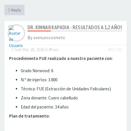
Reply
DR. KINNAR KAPADIA - RESULTADOS A 1,2 AÑOS - 3
By
avenuescosmetic
-
Sab Mar 28, 2026 6:49 am
#871766
Procedimiento FUE realizado a nuestro paciente con:
Grado Norwood: 6
N.º de injertos: 3.800
Técnica: FUE (Extracción de Unidades Foliculares)
Zona donante: Cuero cabelludo
Edad del paciente: 34 años
Plan de tratamiento: