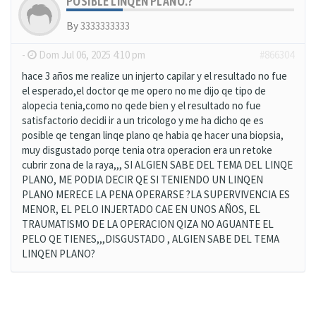
POSIBLE LINQEN PLANO.?''''
By
3333333333
-
Dom Jul 06, 2025 4:10 pm
#866304
hace 3 años me realize un injerto capilar y el resultado no fue
el esperado,el doctor qe me opero no me dijo qe tipo de
alopecia tenia,como no qede bien y el resultado no fue
satisfactorio decidi ir a un tricologo y me ha dicho qe es
posible qe tengan linqe plano qe habia qe hacer una biopsia,
muy disgustado porqe tenia otra operacion era un retoke
cubrir zona de la raya,,, SI ALGIEN SABE DEL TEMA DEL LINQE
PLANO, ME PODIA DECIR QE SI TENIENDO UN LINQEN
PLANO MERECE LA PENA OPERARSE ?LA SUPERVIVENCIA ES
MENOR, EL PELO INJERTADO CAE EN UNOS AÑOS, EL
TRAUMATISMO DE LA OPERACION QIZA NO AGUANTE EL
PELO QE TIENES,,,DISGUSTADO , ALGIEN SABE DEL TEMA
LINQEN PLANO?