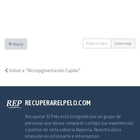
Página
1
de
1
1 mensaje
Reply
Volver a “Micropigmentación Capilar”
RECUPERARELPELO.COM
Recuperar El Pelo está integrado por un grupo de
personas que desea compartir contigo sus experiencias
y puntos de vista sobre la Alopecia. Nuestra única
intención es informarte e informarnos.