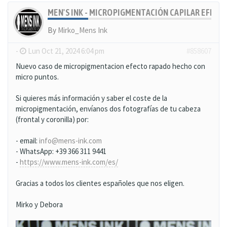
MEN'S INK - MICROPIGMENTACIÓN CAPILAR EFECT
By
Mirko_Mens Ink
-
Lun Oct 21, 2024 6:04 pm
#858607
Nuevo caso de micropigmentacion efecto rapado hecho con
micro puntos.
Si quieres más información y saber el coste de la
micropigmentación, envíanos dos fotografías de tu cabeza
(frontal y coronilla) por:
- email:
info@mens-ink.com
- WhatsApp: +39 366 311 9441
-
https://www.mens-ink.com/es/
Gracias a todos los clientes españoles que nos eligen.
Mirko y Debora