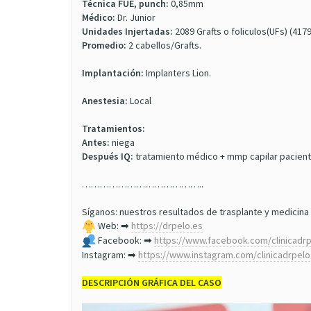
Técnica FUE, punch:
0,85mm
Médico:
Dr. Junior
Unidades Injertadas:
2089 Grafts o foliculos(UFs) (417
Promedio:
2 cabellos/Grafts.
Implantación:
Implanters Lion.
Anestesia:
Local
Tratamientos:
Antes:
niega
Después IQ:
tratamiento médico + mmp capilar paciente
…………………………………..
Síganos: nuestros resultados de trasplante y medicina 
Web: ➡
https://drpelo.es
Facebook: ➡
https://www.facebook.com/clinicadr
Instagram: ➡
https://www.instagram.com/clinicadrpelo
DESCRIPCIÓN GRÁFICA DEL CASO