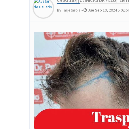
CASO 187|| CLÍNICAS DR PELO|| E
By
Tarjetaroja
-
Jue Sep 19, 2024 5:02 