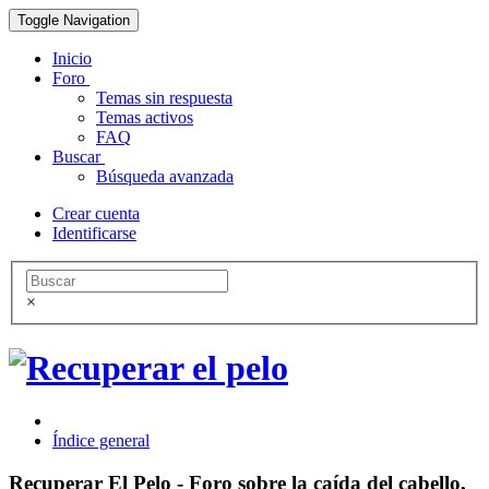
Toggle Navigation
Inicio
Foro
Temas sin respuesta
Temas activos
FAQ
Buscar
Búsqueda avanzada
Crear cuenta
Identificarse
×
Índice general
Recuperar El Pelo - Foro sobre la caída del cabello,