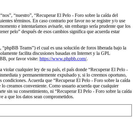
 “nos”, “nuestro”, “Recuperar El Pelo - Foro sobre la caída del
ientes términos. En caso contrario por favor no se registre y/o use
 momento e intentaríamos avisarle, sin embargo sería prudente que los
 tener pelo” después de esos cambios significa que acuerda estar
“phpBB Teams”) el cual es una solución de foros liberada bajo la
olamente facilita discusiones basadas en Internet y la GPL
B, por favor visite:
https://www.phpbb.com/
.
violar cualquier ley de su país, el país donde “Recuperar El Pelo -
ea inmediata y permanentemente expulsado y, si lo creemos oportuno,
tas condiciones. Acuerda que “Recuperar El Pelo - Foro sobre la caída
que lo creamos conveniente. Como usuario acuerda que cualquier
e sin su consentimiento, ni “Recuperar El Pelo - Foro sobre la caída
eve a que los datos sean comprometidos.