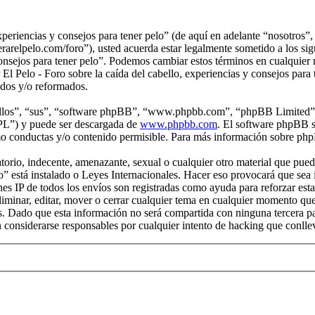
xperiencias y consejos para tener pelo” (de aquí en adelante “nosotros”,
rarelpelo.com/foro”), usted acuerda estar legalmente sometido a los sigu
consejos para tener pelo”. Podemos cambiar estos términos en cualquier
El Pelo - Foro sobre la caída del cabello, experiencias y consejos para
ados y/o reformados.
“ellos”, “sus”, “software phpBB”, “www.phpbb.com”, “phpBB Limited”, 
GPL”) y puede ser descargada de
www.phpbb.com
. El software phpBB s
o conductas y/o contenido permisible. Para más información sobre phpB
rio, indecente, amenazante, sexual o cualquier otro material que pueda 
elo” está instalado o Leyes Internacionales. Hacer eso provocará que s
ones IP de todos los envíos son registradas como ayuda para reforzar es
 eliminar, editar, mover o cerrar cualquier tema en cualquier momento 
 Dado que esta información no será compartida con ninguna tercera part
n considerarse responsables por cualquier intento de hacking que conll