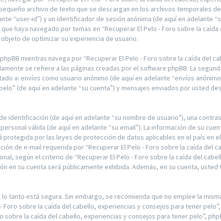
 pequeño archivo de texto que se descargan en los archivos temporales de
lante “user-id”) y un identificador de sesión anónima (de aquí en adelante 
 que haya navegado por temas en “Recuperar El Pelo - Foro sobre la caída d
 objeto de optimizar su experiencia de usuario.
pBB mientras navega por “Recuperar El Pelo - Foro sobre la caída del cabe
amente se refiere a las páginas creadas por el software phpBB. La segund
itado a: envíos como usuario anónimo (de aquí en adelante “envíos anónimos”
 pelo” (de aquí en adelante “su cuenta”) y mensajes enviados por usted de
 identificación (de aquí en adelante “su nombre de usuario”), una contras
personal válida (de aquí en adelante “su email”). La información de su cuent
á protegida por las leyes de protección de datos aplicables en el país en 
ción de e-mail requerida por “Recuperar El Pelo - Foro sobre la caída del c
nal, según el criterio de “Recuperar El Pelo - Foro sobre la caída del cabel
ión en su cuenta será públicamente exhibida. Además, en su cuenta, usted ti
or lo tanto está segura. Sin embargo, se recomienda que no emplee la mis
 - Foro sobre la caída del cabello, experiencias y consejos para tener pelo
o sobre la caída del cabello, experiencias y consejos para tener pelo”, php