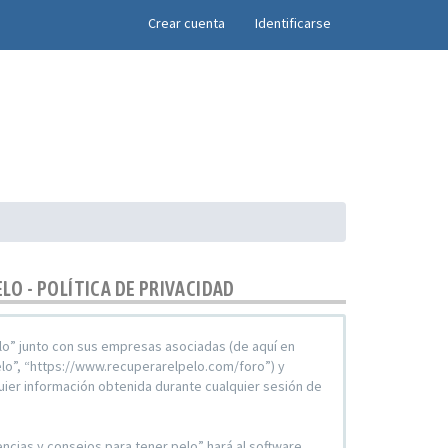
×
Crear cuenta
Identificarse
LO - POLÍTICA DE PRIVACIDAD
pelo” junto con sus empresas asociadas (de aquí en
pelo”, “https://www.recuperarelpelo.com/foro”) y
ier información obtenida durante cualquier sesión de
encias y consejos para tener pelo” hará al software