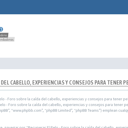
 DEL CABELLO, EXPERIENCIAS Y CONSEJOS PARA TENER PE
elo - Foro sobre la caída del cabello, experiencias y consejos para tener 
Pelo - Foro sobre la caída del cabello, experiencias y consejos para tener 
 phpBB”, “www.phpbb.com”, “phpBB Limited”, “phpBB Teams”) emplean cualqu
, navegar por “Recuperar El Pelo - Foro sobre la caída del cabello, experi