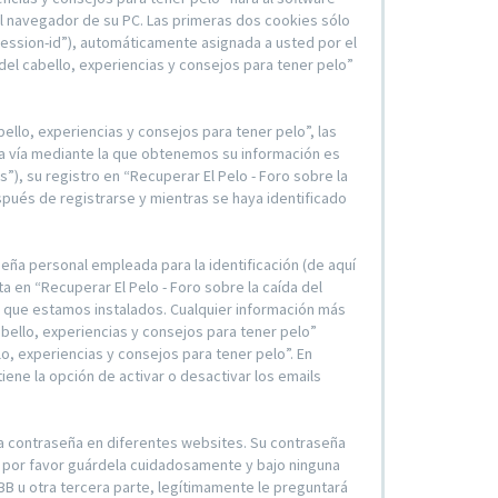
l navegador de su PC. Las primeras dos cookies sólo
“session-id”), automáticamente asignada a usted por el
el cabello, experiencias y consejos para tener pelo”
llo, experiencias y consejos para tener pelo”, las
a vía mediante la que obtenemos su información es
), su registro en “Recuperar El Pelo - Foro sobre la
spués de registrarse y mientras se haya identificado
eña personal empleada para la identificación (de aquí
a en “Recuperar El Pelo - Foro sobre la caída del
el que estamos instalados. Cualquier información más
abello, experiencias y consejos para tener pelo”
lo, experiencias y consejos para tener pelo”. En
ene la opción de activar o desactivar los emails
ma contraseña en diferentes websites. Su contraseña
”, por favor guárdela cuidadosamente y bajo ninguna
BB u otra tercera parte, legítimamente le preguntará