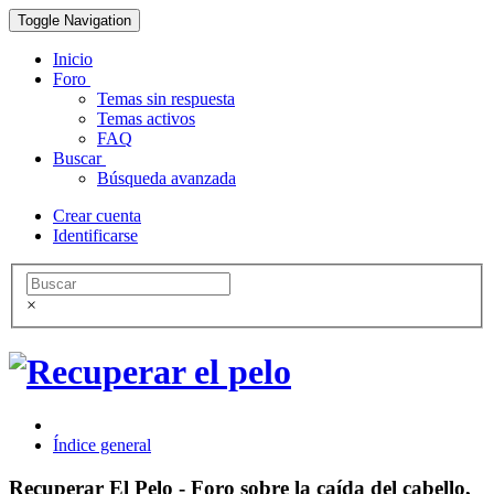
Toggle Navigation
Inicio
Foro
Temas sin respuesta
Temas activos
FAQ
Buscar
Búsqueda avanzada
Crear cuenta
Identificarse
×
Índice general
Recuperar El Pelo - Foro sobre la caída del cabello,