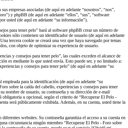
on sus empresas asociadas (de aquí en adelante “nosotros”, “nos”,
foro”) y phpBB (de aquí en adelante “ellos”, “sus”, “software
 usted (de aquí en adelante “su información”).
nsejos para tener pelo” hará al software phpBB crear un número de
okies sólo contienen un identificador de usuario (de aquí en adelante
. Una tercera cookie se creará una vez que haya navegado por temas
ídos, con objeto de optimizar su experiencia de usuario.
cias y consejos para tener pelo”, las cuales exceden el alcance de
ón es mediante lo que usted envía. Esto puede ser, y no limitado a:
periencias y consejos para tener pelo” (de aquí en adelante “su
empleada para la identificación (de aquí en adelante “su
oro sobre la caída del cabello, experiencias y consejos para tener
e su nombre de usuario, su contraseña y su dirección de e-mail
á obligatoria u opcional, según el criterio de “Recuperar El Pelo -
cuenta será públicamente exhibida. Además, en su cuenta, usted tiene la
 diferentes websites. Su contraseña garantiza el acceso a su cuenta en
inguna circunstancia ningún miembro “Recuperar El Pelo - Foro sobre
ó la contraseña de su cuenta, puede usar el servicio “Olvidé mi