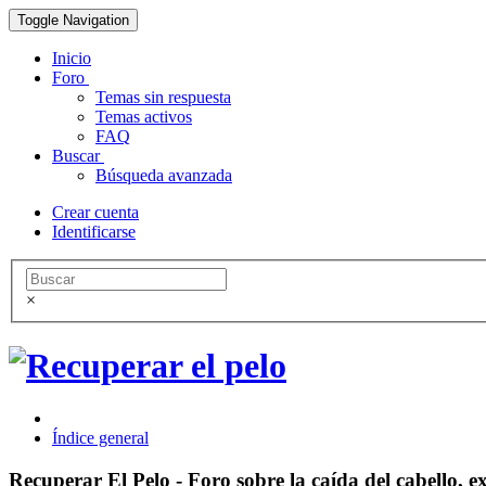
Toggle Navigation
Inicio
Foro
Temas sin respuesta
Temas activos
FAQ
Buscar
Búsqueda avanzada
Crear cuenta
Identificarse
×
Índice general
Recuperar El Pelo - Foro sobre la caída del cabello, ex