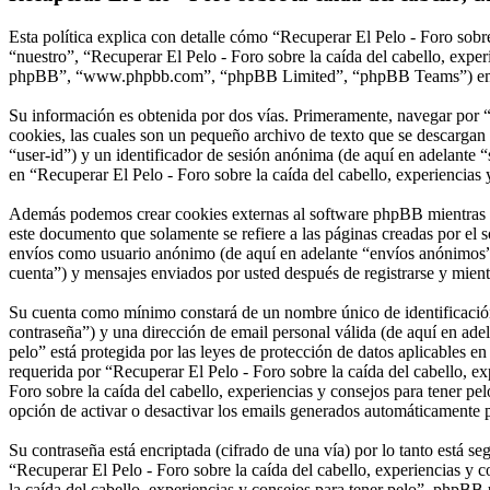
Esta política explica con detalle cómo “Recuperar El Pelo - Foro sobre
“nuestro”, “Recuperar El Pelo - Foro sobre la caída del cabello, expe
phpBB”, “www.phpbb.com”, “phpBB Limited”, “phpBB Teams”) emplean 
Su información es obtenida por dos vías. Primeramente, navegar por “
cookies, las cuales son un pequeño archivo de texto que se descargan 
“user-id”) y un identificador de sesión anónima (de aquí en adelante
en “Recuperar El Pelo - Foro sobre la caída del cabello, experiencias 
Además podemos crear cookies externas al software phpBB mientras nav
este documento que solamente se refiere a las páginas creadas por el
envíos como usuario anónimo (de aquí en adelante “envíos anónimos”), 
cuenta”) y mensajes enviados por usted después de registrarse y mient
Su cuenta como mínimo constará de un nombre único de identificación 
contraseña”) y una dirección de email personal válida (de aquí en adel
pelo” está protegida por las leyes de protección de datos aplicables e
requerida por “Recuperar El Pelo - Foro sobre la caída del cabello, exp
Foro sobre la caída del cabello, experiencias y consejos para tener pe
opción de activar o desactivar los emails generados automáticamente
Su contraseña está encriptada (cifrado de una vía) por lo tanto está 
“Recuperar El Pelo - Foro sobre la caída del cabello, experiencias y
la caída del cabello, experiencias y consejos para tener pelo”, phpBB 