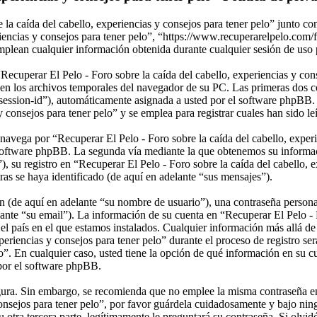
 la caída del cabello, experiencias y consejos para tener pelo” junto c
riencias y consejos para tener pelo”, “https://www.recuperarelpelo.com/
cualquier información obtenida durante cualquier sesión de uso por
Recuperar El Pelo - Foro sobre la caída del cabello, experiencias y co
en los archivos temporales del navegador de su PC. Las primeras dos co
 “session-id”), automáticamente asignada a usted por el software phpBB
y consejos para tener pelo” y se emplea para registrar cuales han sido le
ega por “Recuperar El Pelo - Foro sobre la caída del cabello, experien
 software phpBB. La segunda vía mediante la que obtenemos su informaci
su registro en “Recuperar El Pelo - Foro sobre la caída del cabello, ex
ras se haya identificado (de aquí en adelante “sus mensajes”).
(de aquí en adelante “su nombre de usuario”), una contraseña personal 
ante “su email”). La información de su cuenta en “Recuperar El Pelo - F
n el país en el que estamos instalados. Cualquier información más allá d
eriencias y consejos para tener pelo” durante el proceso de registro ser
lo”. En cualquier caso, usted tiene la opción de qué información en su 
 por el software phpBB.
segura. Sin embargo, se recomienda que no emplee la misma contraseña en
 consejos para tener pelo”, por favor guárdela cuidadosamente y bajo n
u otra tercera parte, legítimamente le preguntará su contraseña. Si olvid