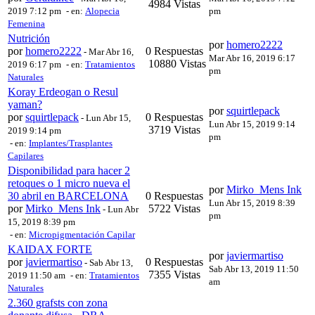
4984 Vistas
2019 7:12 pm
- en:
Alopecia
pm
Femenina
Nutrición
por
homero2222
por
homero2222
0 Respuestas
-
Mar Abr 16,
Mar Abr 16, 2019 6:17
10880 Vistas
2019 6:17 pm
- en:
Tratamientos
pm
Naturales
Koray Erdeogan o Resul
yaman?
por
squirtlepack
por
squirtlepack
0 Respuestas
-
Lun Abr 15,
Lun Abr 15, 2019 9:14
3719 Vistas
2019 9:14 pm
pm
- en:
Implantes/Trasplantes
Capilares
Disponibilidad para hacer 2
retoques o 1 micro nueva el
por
Mirko_Mens Ink
30 abril en BARCELONA
0 Respuestas
Lun Abr 15, 2019 8:39
por
Mirko_Mens Ink
5722 Vistas
-
Lun Abr
pm
15, 2019 8:39 pm
- en:
Micropigmentación Capilar
KAIDAX FORTE
por
javiermartiso
por
javiermartiso
0 Respuestas
-
Sab Abr 13,
Sab Abr 13, 2019 11:50
7355 Vistas
2019 11:50 am
- en:
Tratamientos
am
Naturales
2.360 grafsts con zona