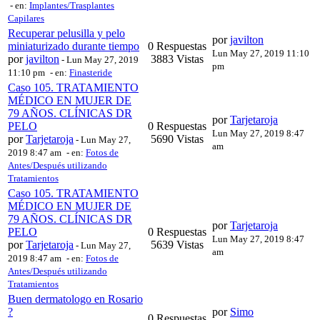
- en:
Implantes/Trasplantes
Capilares
Recuperar pelusilla y pelo
por
javilton
miniaturizado durante tiempo
0 Respuestas
Lun May 27, 2019 11:10
por
javilton
3883 Vistas
-
Lun May 27, 2019
pm
11:10 pm
- en:
Finasteride
Caso 105. TRATAMIENTO
MÉDICO EN MUJER DE
79 AÑOS. CLÍNICAS DR
por
Tarjetaroja
PELO
0 Respuestas
Lun May 27, 2019 8:47
por
Tarjetaroja
5690 Vistas
-
Lun May 27,
am
2019 8:47 am
- en:
Fotos de
Antes/Después utilizando
Tratamientos
Caso 105. TRATAMIENTO
MÉDICO EN MUJER DE
79 AÑOS. CLÍNICAS DR
por
Tarjetaroja
PELO
0 Respuestas
Lun May 27, 2019 8:47
por
Tarjetaroja
5639 Vistas
-
Lun May 27,
am
2019 8:47 am
- en:
Fotos de
Antes/Después utilizando
Tratamientos
Buen dermatologo en Rosario
?
por
Simo
0 Respuestas