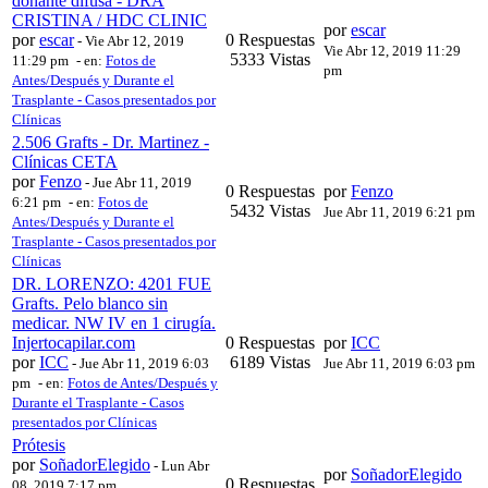
donante difusa - DRA
CRISTINA / HDC CLINIC
por
escar
por
escar
0 Respuestas
-
Vie Abr 12, 2019
Vie Abr 12, 2019 11:29
5333 Vistas
11:29 pm
- en:
Fotos de
pm
Antes/Después y Durante el
Trasplante - Casos presentados por
Clínicas
2.506 Grafts - Dr. Martinez -
Clínicas CETA
por
Fenzo
-
Jue Abr 11, 2019
0 Respuestas
por
Fenzo
6:21 pm
- en:
Fotos de
5432 Vistas
Jue Abr 11, 2019 6:21 pm
Antes/Después y Durante el
Trasplante - Casos presentados por
Clínicas
DR. LORENZO: 4201 FUE
Grafts. Pelo blanco sin
medicar. NW IV en 1 cirugía.
Injertocapilar.com
0 Respuestas
por
ICC
por
ICC
6189 Vistas
-
Jue Abr 11, 2019 6:03
Jue Abr 11, 2019 6:03 pm
pm
- en:
Fotos de Antes/Después y
Durante el Trasplante - Casos
presentados por Clínicas
Prótesis
por
SoñadorElegido
-
Lun Abr
por
SoñadorElegido
0 Respuestas
08, 2019 7:17 pm