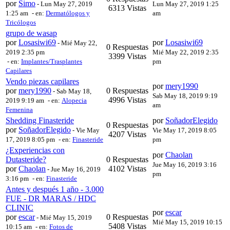
por
Simo
-
Lun May 27, 2019
Lun May 27, 2019 1:25
6313 Vistas
1:25 am
- en:
Dermatólogos y
am
Tricólogos
grupo de wasap
por
Losasiwi69
por
Losasiwi69
-
Mié May 22,
0 Respuestas
2019 2:35 pm
Mié May 22, 2019 2:35
3399 Vistas
- en:
Implantes/Trasplantes
pm
Capilares
Vendo piezas capilares
por
mery1990
por
mery1990
0 Respuestas
-
Sab May 18,
Sab May 18, 2019 9:19
4996 Vistas
2019 9:19 am
- en:
Alopecia
am
Femenina
Shedding Finasteride
por
SoñadorElegido
0 Respuestas
por
SoñadorElegido
-
Vie May
Vie May 17, 2019 8:05
4207 Vistas
17, 2019 8:05 pm
- en:
Finasteride
pm
¿Experiencias con
por
Chaolan
Dutasteride?
0 Respuestas
Jue May 16, 2019 3:16
por
Chaolan
4102 Vistas
-
Jue May 16, 2019
pm
3:16 pm
- en:
Finasteride
Antes y después 1 año - 3.000
FUE - DR MARAS / HDC
CLINIC
por
escar
por
escar
0 Respuestas
-
Mié May 15, 2019
Mié May 15, 2019 10:15
5408 Vistas
10:15 am
- en:
Fotos de