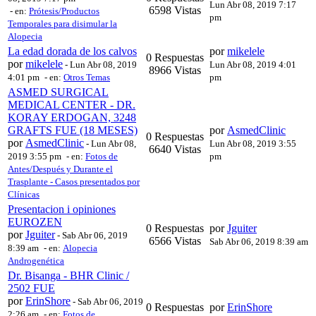
Lun Abr 08, 2019 7:17
6598 Vistas
- en:
Prótesis/Productos
pm
Temporales para disimular la
Alopecia
La edad dorada de los calvos
por
mikelele
0 Respuestas
por
mikelele
-
Lun Abr 08, 2019
Lun Abr 08, 2019 4:01
8966 Vistas
4:01 pm
- en:
Otros Temas
pm
ASMED SURGICAL
MEDICAL CENTER - DR.
KORAY ERDOGAN, 3248
GRAFTS FUE (18 MESES)
por
AsmedClinic
0 Respuestas
por
AsmedClinic
-
Lun Abr 08,
Lun Abr 08, 2019 3:55
6640 Vistas
2019 3:55 pm
- en:
Fotos de
pm
Antes/Después y Durante el
Trasplante - Casos presentados por
Clínicas
Presentacion i opiniones
EUROZEN
0 Respuestas
por
Jguiter
por
Jguiter
-
Sab Abr 06, 2019
6566 Vistas
Sab Abr 06, 2019 8:39 am
8:39 am
- en:
Alopecia
Androgenética
Dr. Bisanga - BHR Clinic /
2502 FUE
por
ErinShore
-
Sab Abr 06, 2019
0 Respuestas
por
ErinShore
2:26 am
- en:
Fotos de