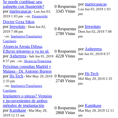
Se puede combinar saw
por
mariocasacas
palmetto con finasteride?
0 Respuestas
Lun Jun 03, 2019 1:03
por
mariocasacas
3345 Vistas
-
Lun Jun 03,
pm
2019 1:03 pm
- en:
Finasteride
Doctor Geza Sikos
por
Irresoluto
por
Irresoluto
-
Dom Jun 02,
0 Respuestas
2019 7:08 pm
Dom Jun 02, 2019 7:08
2789 Vistas
- en:
Implantes/Trasplantes
pm
Capilares
Alopecia Areata Difusa,
por
Agherrera
Efluvio telogeno u ya no sé.
0 Respuestas
Sab Jun 01, 2019 8:57
por
Agherrera
4228 Vistas
-
Sab Jun 01, 2019
pm
8:57 pm
- en:
Alopecia Femenina
Próximas consultas Madrid y
Malaga - Dr. Antonio Burgos
por
Hi-Tech
por
Hi-Tech
0 Respuestas
-
Mié May 29, 2019
Mié May 29, 2019 2:35
2749 Vistas
2:35 pm
pm
- en:
Implantes/Trasplantes
Capilares
Implanters o pinzas? Ventajas
e inconvenientes de ambos
métodos de implantación
por
Kamikase
0 Respuestas
por
Kamikase
-
Mar May 28,
Mar May 28, 2019 12:11
2868 Vistas
2019 12:11 am
am