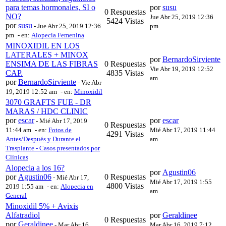
para temas hormonales, SI o
por
susu
0 Respuestas
NO?
Jue Abr 25, 2019 12:36
5424 Vistas
por
susu
-
Jue Abr 25, 2019 12:36
pm
pm
- en:
Alopecia Femenina
MINOXIDIL EN LOS
LATERALES + MINOX
por
BernardoSirviente
ENSIMA DE LAS FIBRAS
0 Respuestas
Vie Abr 19, 2019 12:52
CAP.
4835 Vistas
am
por
BernardoSirviente
-
Vie Abr
19, 2019 12:52 am
- en:
Minoxidil
3070 GRAFTS FUE - DR
MARAS / HDC CLINIC
por
escar
por
escar
-
Mié Abr 17, 2019
0 Respuestas
11:44 am
- en:
Fotos de
Mié Abr 17, 2019 11:44
4291 Vistas
Antes/Después y Durante el
am
Trasplante - Casos presentados por
Clínicas
Alopecia a los 16?
por
Agustin06
por
Agustin06
0 Respuestas
-
Mié Abr 17,
Mié Abr 17, 2019 1:55
4800 Vistas
2019 1:55 am
- en:
Alopecia en
am
General
Minoxidil 5% + Avixis
Alfatradiol
por
Geraldinee
0 Respuestas
por
Geraldinee
-
Mar Abr 16,
Mar Abr 16, 2019 7:12