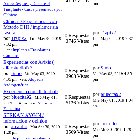
4110 Vistas
Antes/Después y Durante el
pm
Trasplante - Casos presentados por
Clínicas
Clínicas / Experiencias con
Método DHI / implanter sin
rasurar
por
Trapix2
0 Respuestas
por
Trapix2
-
Lun May 06, 2019
Lun May 06, 2019 7:32
3746 Vistas
7:32 pm
pm
- en:
Implantes/Trasplantes
Capilares
Experiencias con Avixis (
alfaestradiol) ?
por
Simo
0 Respuestas
por
Simo
-
Vie May 03, 2019
Vie May 03, 2019 4:35
3968 Vistas
4:35 pm
- en:
Alopecia
pm
Androgenética
Experiencia con alfatradiol?
por
bluecita92
por
bluecita92
0 Respuestas
-
Mié May 01,
Mié May 01, 2019 1:04
5126 Vistas
2019 1:04 am
- en:
Alopecia
am
Femenina
SERKAN AYGIN /
informacion y opinion
por
amarillo
por
amarillo
0 Respuestas
-
Mar Abr 30, 2019
Mar Abr 30, 2019 1:29
3509 Vistas
1:29 pm
pm
- en:
Implantes/Trasplantes