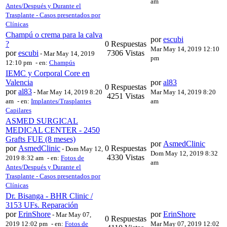
am
Antes/Después y Durante el
Trasplante - Casos presentados por
Clínicas
Champú o crema para la calva
por
escubi
?
0 Respuestas
Mar May 14, 2019 12:10
por
escubi
7306 Vistas
-
Mar May 14, 2019
pm
12:10 pm
- en:
Champús
IEMC y Corporal Core en
Valencia
por
al83
0 Respuestas
por
al83
-
Mar May 14, 2019 8:20
Mar May 14, 2019 8:20
4251 Vistas
am
- en:
Implantes/Trasplantes
am
Capilares
ASMED SURGICAL
MEDICAL CENTER - 2450
Grafts FUE (8 meses)
por
AsmedClinic
por
AsmedClinic
0 Respuestas
-
Dom May 12,
Dom May 12, 2019 8:32
4330 Vistas
2019 8:32 am
- en:
Fotos de
am
Antes/Después y Durante el
Trasplante - Casos presentados por
Clínicas
Dr. Bisanga - BHR Clinic /
3153 UFs. Reparación
por
ErinShore
por
ErinShore
-
Mar May 07,
0 Respuestas
2019 12:02 pm
- en:
Fotos de
Mar May 07, 2019 12:02