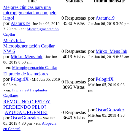
Title
Statistics
Último mensaje
Mejores clínicas para una
micropigmentacion con pelo
largo!
0 Respuestas
por
Ataturk19
por
Ataturk19
3580 Vistas
-
Jue Jun 06, 2019
Jue Jun 06, 2019 3:29 pm
3:29 pm
- en:
Micropigmentación
Capilar
Men's Ink -
Micropigmentación Capilar
NW 6
0 Respuestas
por
Mirko_Mens Ink
por
Mirko_Mens Ink
4019 Vistas
-
Jue Jun
Jue Jun 06, 2019 8:53 am
06, 2019 8:53 am
- en:
Micropigmentación Capilar
El precio de los mejores
por
PelogirlX
por
PelogirlX
-
Mié Jun 05, 2019
0 Respuestas
9:03 pm
Mié Jun 05, 2019 9:03
3095 Vistas
- en:
Implantes/Trasplantes
pm
Capilares
REMOLINO O ESTOY
PERDIENDO PELO?
por
OscarGonzalez
¡AYUDA URGENTE!
0 Respuestas
Mié Jun 05, 2019 4:30
por
OscarGonzalez
3649 Vistas
-
Mié Jun
pm
05, 2019 4:30 pm
- en:
Alopecia
en General