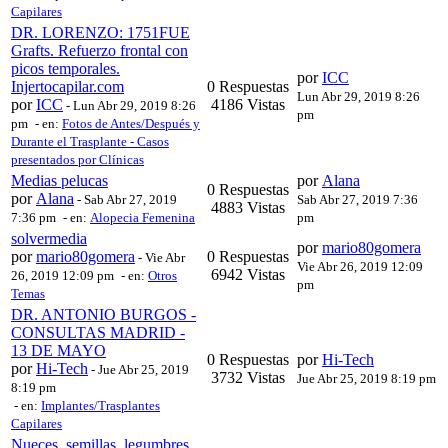
Capilares
DR. LORENZO: 1751FUE
Grafts. Refuerzo frontal con
picos temporales.
por
ICC
Injertocapilar.com
0 Respuestas
Lun Abr 29, 2019 8:26
por
ICC
4186 Vistas
-
Lun Abr 29, 2019 8:26
pm
pm
- en:
Fotos de Antes/Después y
Durante el Trasplante - Casos
presentados por Clínicas
Medias pelucas
por
Alana
0 Respuestas
por
Alana
-
Sab Abr 27, 2019
Sab Abr 27, 2019 7:36
4883 Vistas
7:36 pm
- en:
Alopecia Femenina
pm
solvermedia
por
mario80gomera
por
mario80gomera
0 Respuestas
-
Vie Abr
Vie Abr 26, 2019 12:09
6942 Vistas
26, 2019 12:09 pm
- en:
Otros
pm
Temas
DR. ANTONIO BURGOS -
CONSULTAS MADRID -
13 DE MAYO
0 Respuestas
por
Hi-Tech
por
Hi-Tech
-
Jue Abr 25, 2019
3732 Vistas
Jue Abr 25, 2019 8:19 pm
8:19 pm
- en:
Implantes/Trasplantes
Capilares
Nueces, semillas, legumbres