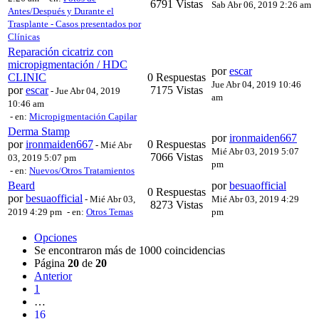
6791 Vistas
Sab Abr 06, 2019 2:26 am
Antes/Después y Durante el
Trasplante - Casos presentados por
Clínicas
Reparación cicatriz con
micropigmentación / HDC
por
escar
CLINIC
0 Respuestas
Jue Abr 04, 2019 10:46
por
escar
7175 Vistas
-
Jue Abr 04, 2019
am
10:46 am
- en:
Micropigmentación Capilar
Derma Stamp
por
ironmaiden667
por
ironmaiden667
0 Respuestas
-
Mié Abr
Mié Abr 03, 2019 5:07
7066 Vistas
03, 2019 5:07 pm
pm
- en:
Nuevos/Otros Tratamientos
Beard
por
besuaofficial
0 Respuestas
por
besuaofficial
-
Mié Abr 03,
Mié Abr 03, 2019 4:29
8273 Vistas
2019 4:29 pm
- en:
Otros Temas
pm
Opciones
Se encontraron más de 1000 coincidencias
Página
20
de
20
Anterior
1
…
16