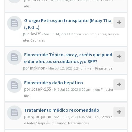
ide
Giorgio Petrosyan transplante (Muay Tha
i, K-1...)
por
Javi79
-
Vie Jul 14, 2023 1:07 pm
- en:
Implantes/Traspla
ntes Capilares
Finasteride Tópico-spray, creéis que pued
e dar efectos secundarios y/o SFP?
por
makinon
-
Mié Jul 12, 2023 6:24 pm
- en:
Finasteride
Finasteride y daño hepático
por
JosePk155
-
Mié Jul 12, 2023 8:00 am
- en:
Finaster
ide
Tratamiento médico recomendado
por
yporqueno
-
Vie Jul 07, 2023 4:15 pm
- en:
Fotos d
e Antes/Después utilizando Tratamientos