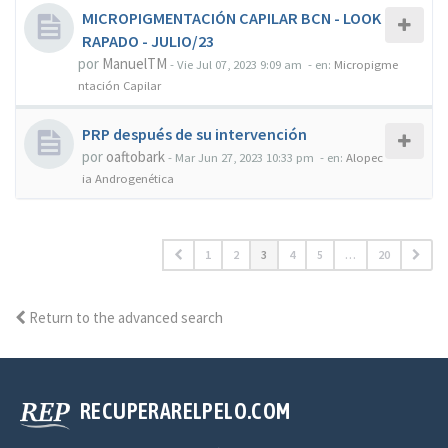
MICROPIGMENTACIÓN CAPILAR BCN - LOOK
RAPADO - JULIO/23
por
ManuelTM
-
Vie Jul 07, 2023 9:09 am
- en:
Micropigme
ntación Capilar
PRP después de su intervención
por
oaftobark
-
Mar Jun 27, 2023 10:33 pm
- en:
Alopec
ia Androgenética
1
2
3
4
5
…
20
Return to the advanced search
RECUPERARELPELO.COM