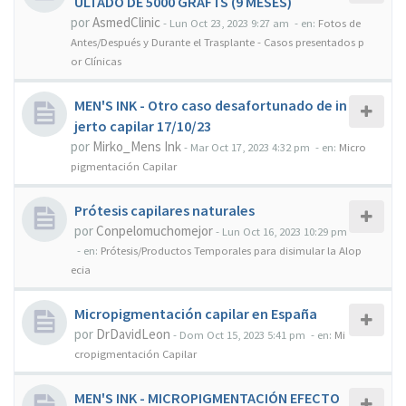
ULTADO DE 5000 GRAFTS (9 MESES)
por
AsmedClinic
-
Lun Oct 23, 2023 9:27 am
- en:
Fotos de
Antes/Después y Durante el Trasplante - Casos presentados p
or Clínicas
MEN'S INK - Otro caso desafortunado de in
jerto capilar 17/10/23
por
Mirko_Mens Ink
-
Mar Oct 17, 2023 4:32 pm
- en:
Micro
pigmentación Capilar
Prótesis capilares naturales
por
Conpelomuchomejor
-
Lun Oct 16, 2023 10:29 pm
- en:
Prótesis/Productos Temporales para disimular la Alop
ecia
Micropigmentación capilar en España
por
DrDavidLeon
-
Dom Oct 15, 2023 5:41 pm
- en:
Mi
cropigmentación Capilar
MEN'S INK - MICROPIGMENTACIÓN EFECTO