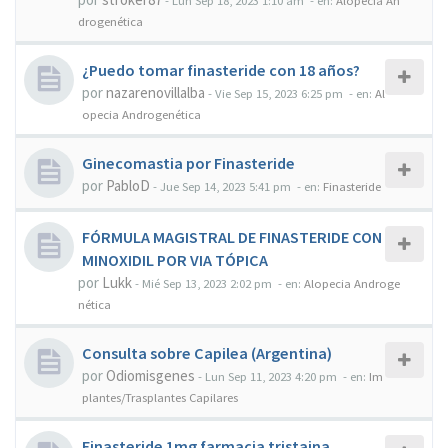
-
Lun Sep 18, 2023 1:10 am
- en:
Alopecia An
drogenética
¿Puedo tomar finasteride con 18 años?
por
nazarenovillalba
-
Vie Sep 15, 2023 6:25 pm
- en:
Al
opecia Androgenética
Ginecomastia por Finasteride
por
PabloD
-
Jue Sep 14, 2023 5:41 pm
- en:
Finasteride
FÓRMULA MAGISTRAL DE FINASTERIDE CON
MINOXIDIL POR VIA TÓPICA
por
Lukk
-
Mié Sep 13, 2023 2:02 pm
- en:
Alopecia Androge
nética
Consulta sobre Capilea (Argentina)
por
Odiomisgenes
-
Lun Sep 11, 2023 4:20 pm
- en:
Im
plantes/Trasplantes Capilares
Finasteride 1mg farmacia tristaina