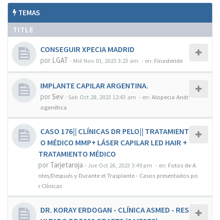
TEMAS
TITLE
CONSEGUIR XPECIA MADRID
por
LGAT
-
Mié Nov 01, 2023 3:23 am
- en:
Finasteride
IMPLANTE CAPILAR ARGENTINA.
por
Sev
-
Sab Oct 28, 2023 12:43 am
- en:
Alopecia Andr
ogenética
CASO 176|| CLÍNICAS DR PELO|| TRATAMIENT
O MÉDICO MMP+ LÁSER CAPILAR LED HAIR +
TRATAMIENTO MÉDICO
por
Tarjetaroja
-
Jue Oct 26, 2023 3:49 pm
- en:
Fotos de A
ntes/Después y Durante el Trasplante - Casos presentados po
r Clínicas
DR. KORAY ERDOGAN - CLÍNICA ASMED - RES