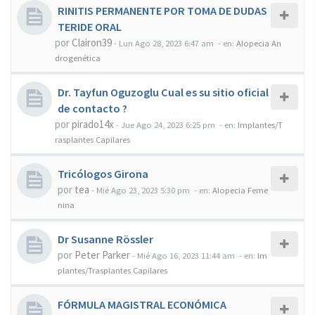
RINITIS PERMANENTE POR TOMA DE DUDAS
TERIDE ORAL
por
Clairon39
-
Lun Ago 28, 2023 6:47 am
- en:
Alopecia An
drogenética
Dr. Tayfun Oguzoglu Cual es su sitio oficial
de contacto ?
por
pirado14x
-
Jue Ago 24, 2023 6:25 pm
- en:
Implantes/T
rasplantes Capilares
Tricólogos Girona
por
tea
-
Mié Ago 23, 2023 5:30 pm
- en:
Alopecia Feme
nina
Dr Susanne Rössler
por
Peter Parker
-
Mié Ago 16, 2023 11:44 am
- en:
Im
plantes/Trasplantes Capilares
FÓRMULA MAGISTRAL ECONÓMICA