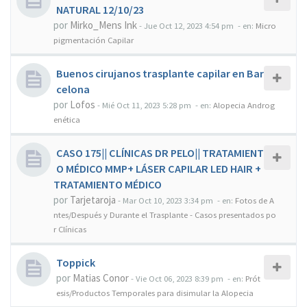
NATURAL 12/10/23
por
Mirko_Mens Ink
-
Jue Oct 12, 2023 4:54 pm
- en:
Micro
pigmentación Capilar
Buenos cirujanos trasplante capilar en Bar
celona
por
Lofos
-
Mié Oct 11, 2023 5:28 pm
- en:
Alopecia Androg
enética
CASO 175|| CLÍNICAS DR PELO|| TRATAMIENT
O MÉDICO MMP+ LÁSER CAPILAR LED HAIR +
TRATAMIENTO MÉDICO
por
Tarjetaroja
-
Mar Oct 10, 2023 3:34 pm
- en:
Fotos de A
ntes/Después y Durante el Trasplante - Casos presentados po
r Clínicas
Toppick
por
Matias Conor
-
Vie Oct 06, 2023 8:39 pm
- en:
Prót
esis/Productos Temporales para disimular la Alopecia