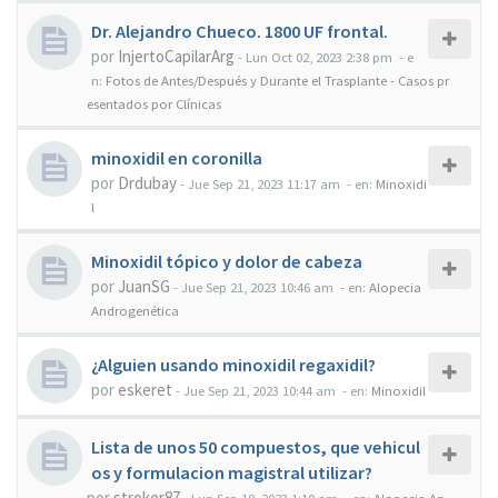
Dr. Alejandro Chueco. 1800 UF frontal.
por
InjertoCapilarArg
-
Lun Oct 02, 2023 2:38 pm
- e
n:
Fotos de Antes/Después y Durante el Trasplante - Casos pr
esentados por Clínicas
minoxidil en coronilla
por
Drdubay
-
Jue Sep 21, 2023 11:17 am
- en:
Minoxidi
l
Minoxidil tópico y dolor de cabeza
por
JuanSG
-
Jue Sep 21, 2023 10:46 am
- en:
Alopecia
Androgenética
¿Alguien usando minoxidil regaxidil?
por
eskeret
-
Jue Sep 21, 2023 10:44 am
- en:
Minoxidil
Lista de unos 50 compuestos, que vehicul
os y formulacion magistral utilizar?
por
stroker87