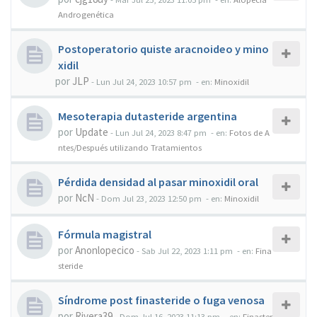
Androgenética
Postoperatorio quiste aracnoideo y mino
xidil
por
JLP
-
Lun Jul 24, 2023 10:57 pm
- en:
Minoxidil
Mesoterapia dutasteride argentina
por
Update
-
Lun Jul 24, 2023 8:47 pm
- en:
Fotos de A
ntes/Después utilizando Tratamientos
Pérdida densidad al pasar minoxidil oral
por
NcN
-
Dom Jul 23, 2023 12:50 pm
- en:
Minoxidil
Fórmula magistral
por
Anonlopecico
-
Sab Jul 22, 2023 1:11 pm
- en:
Fina
steride
Síndrome post finasteride o fuga venosa
por
Rivera39
-
Dom Jul 16, 2023 11:13 pm
- en:
Finaster