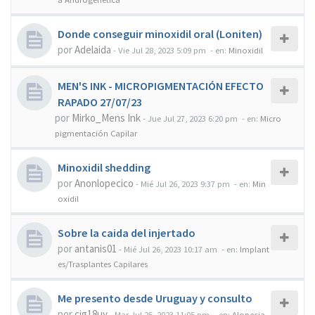
Donde conseguir minoxidil oral (Loniten)
por
Adelaida
-
Vie Jul 28, 2023 5:09 pm
- en:
Minoxidil
MEN'S INK - MICROPIGMENTACIÓN EFECTO
RAPADO 27/07/23
por
Mirko_Mens Ink
-
Jue Jul 27, 2023 6:20 pm
- en:
Micro
pigmentación Capilar
Minoxidil shedding
por
Anonlopecico
-
Mié Jul 26, 2023 9:37 pm
- en:
Min
oxidil
Sobre la caida del injertado
por
antanis01
-
Mié Jul 26, 2023 10:17 am
- en:
Implant
es/Trasplantes Capilares
Me presento desde Uruguay y consulto
por
cjg18uy
-
Mar Jul 25, 2023 11:05 pm
- en:
Alopecia