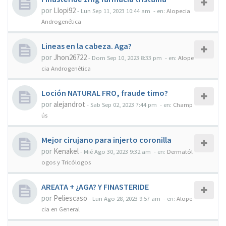
por
Llopi92
-
Lun Sep 11, 2023 10:44 am
- en:
Alopecia
Androgenética
Lineas en la cabeza. Aga?
por
Jhon26722
-
Dom Sep 10, 2023 8:33 pm
- en:
Alope
cia Androgenética
Loción NATURAL FRO, fraude timo?
por
alejandrot
-
Sab Sep 02, 2023 7:44 pm
- en:
Champ
ús
Mejor cirujano para injerto coronilla
por
Kenakel
-
Mié Ago 30, 2023 9:32 am
- en:
Dermatól
ogos y Tricólogos
AREATA + ¿AGA? Y FINASTERIDE
por
Peliescaso
-
Lun Ago 28, 2023 9:57 am
- en:
Alope
cia en General