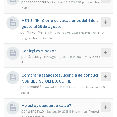
por
federicotrillo
-
Sab Ago 12, 2023 1:58 pm
- en:
Min
oxidil
MEN'S INK -Cierre de vacaciones del 4 de a
gosto al 28 de agosto
por
Mirko_Mens Ink
-
Jue Ago 03, 2023 8:41 pm
- en:
Micr
opigmentación Capilar
Capixyl vs Minoxodil
por
Drdubay
-
Mar Ago 01, 2023 10:04 am
- en:
Minoxid
il
Comprar pasaportes, licencia de conduci
r,DNI,IELTS,TOEFL,GOETHE
por
zamand2
-
Lun Jul 31, 2023 8:45 am
- en:
Alopecia en G
eneral
Me estoy quedando calvo?
por
Bendav15
-
Sab Jul 29, 2023 8:54 pm
- en:
Alopeci
a Androgenética