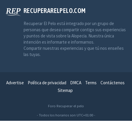
RECUPERARELPELO.COM
Recuperar El Pelo está integrado por un grupo de
personas que desea compartir contigo sus experiencias
y puntos de vista sobre la Alopecia. Nuestra única
intención es informarte e informarnos.
Compartir nuestras experiencias y que tú nos enseñes
las tuyas.
Advertise
Política de privacidad
DMCA
Terms
Contáctenos
Sitemap
Foro Recuperar el pelo
- Todos los horarios son
UTC+01:00
-