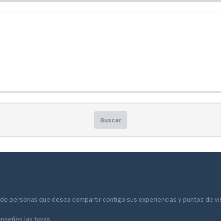
Buscar
 de personas que desea compartir contigo sus experiencias y puntos de vist
enseñes las tuyas.