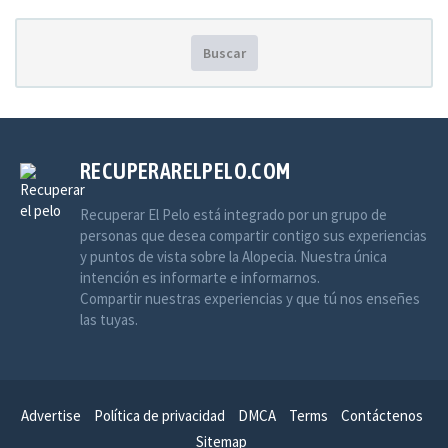
Buscar
RECUPERARELPELO.COM
Recuperar El Pelo está integrado por un grupo de
personas que desea compartir contigo sus experiencias
y puntos de vista sobre la Alopecia. Nuestra única
intención es informarte e informarnos.
Compartir nuestras experiencias y que tú nos enseñes
las tuyas.
Advertise
Política de privacidad
DMCA
Terms
Contáctenos
Sitemap