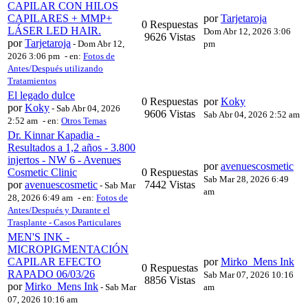
CAPILAR CON HILOS
CAPILARES + MMP+
por
Tarjetaroja
0 Respuestas
LÁSER LED HAIR.
Dom Abr 12, 2026 3:06
9626 Vistas
por
Tarjetaroja
-
Dom Abr 12,
pm
2026 3:06 pm
- en:
Fotos de
Antes/Después utilizando
Tratamientos
El legado dulce
0 Respuestas
por
Koky
por
Koky
-
Sab Abr 04, 2026
9606 Vistas
Sab Abr 04, 2026 2:52 am
2:52 am
- en:
Otros Temas
Dr. Kinnar Kapadia -
Resultados a 1,2 años - 3.800
injertos - NW 6 - Avenues
por
avenuescosmetic
Cosmetic Clinic
0 Respuestas
Sab Mar 28, 2026 6:49
por
avenuescosmetic
7442 Vistas
-
Sab Mar
am
28, 2026 6:49 am
- en:
Fotos de
Antes/Después y Durante el
Trasplante - Casos Particulares
MEN'S INK -
MICROPIGMENTACIÓN
CAPILAR EFECTO
por
Mirko_Mens Ink
0 Respuestas
RAPADO 06/03/26
Sab Mar 07, 2026 10:16
8856 Vistas
por
Mirko_Mens Ink
-
Sab Mar
am
07, 2026 10:16 am