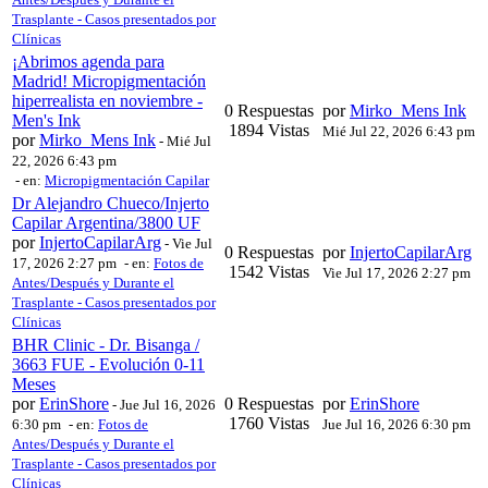
Trasplante - Casos presentados por
Clínicas
¡Abrimos agenda para
Madrid! Micropigmentación
hiperrealista en noviembre -
0 Respuestas
por
Mirko_Mens Ink
Men's Ink
1894 Vistas
Mié Jul 22, 2026 6:43 pm
por
Mirko_Mens Ink
-
Mié Jul
22, 2026 6:43 pm
- en:
Micropigmentación Capilar
Dr Alejandro Chueco/Injerto
Capilar Argentina/3800 UF
por
InjertoCapilarArg
-
Vie Jul
0 Respuestas
por
InjertoCapilarArg
17, 2026 2:27 pm
- en:
Fotos de
1542 Vistas
Vie Jul 17, 2026 2:27 pm
Antes/Después y Durante el
Trasplante - Casos presentados por
Clínicas
BHR Clinic - Dr. Bisanga /
3663 FUE - Evolución 0-11
Meses
por
ErinShore
0 Respuestas
por
ErinShore
-
Jue Jul 16, 2026
1760 Vistas
6:30 pm
- en:
Fotos de
Jue Jul 16, 2026 6:30 pm
Antes/Después y Durante el
Trasplante - Casos presentados por
Clínicas