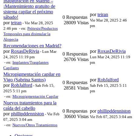
Inauguración en Madrid –
¡Mantenimiento gratuito de
sistema capilar el próximo
por
teiran
sábado!
0 Respuestas
Vie Mar 28, 2025 2:46
por
teiran
28009 Vistas
-
Vie Mar 28, 2025
pm
2:46 pm
- en:
Prótesis/Productos
Temporales para disimular la
Alopecia
Recomendaciones en Madrid?
por
RoxasDeRivia
por
RoxasDeRivia
-
Lun Mar
0 Respuestas
24, 2025 11:19 pm
Lun Mar 24, 2025 11:19
26706 Vistas
- en:
Implantes/Trasplantes
pm
Capilares
Micropigmentación capilar en
Vigo (Sabrina Santos)
por
RobJalford
0 Respuestas
por
RobJalford
-
Sab Feb 15,
Sab Feb 15, 2025 5:11
28581 Vistas
2025 5:11 pm
pm
- en:
Micropigmentación Capilar
Nuevos tratamientos para la
caída del cabello
0 Respuestas
por
phillipddenniston
por
phillipddenniston
-
Vie Feb
30600 Vistas
Vie Feb 07, 2025 3:04 am
07, 2025 3:04 am
- en:
Nuevos/Otros Tratamientos
Opciones