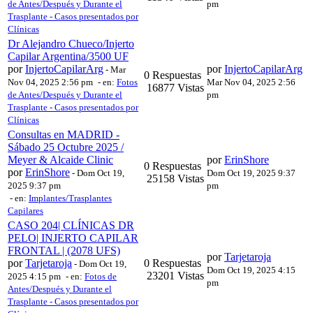
de Antes/Después y Durante el
pm
Trasplante - Casos presentados por
Clínicas
Dr Alejandro Chueco/Injerto
Capilar Argentina/3500 UF
por
InjertoCapilarArg
por
InjertoCapilarArg
-
Mar
0 Respuestas
Nov 04, 2025 2:56 pm
- en:
Fotos
Mar Nov 04, 2025 2:56
16877 Vistas
de Antes/Después y Durante el
pm
Trasplante - Casos presentados por
Clínicas
Consultas en MADRID -
Sábado 25 Octubre 2025 /
Meyer & Alcaide Clinic
por
ErinShore
0 Respuestas
por
ErinShore
-
Dom Oct 19,
Dom Oct 19, 2025 9:37
25158 Vistas
2025 9:37 pm
pm
- en:
Implantes/Trasplantes
Capilares
CASO 204| CLÍNICAS DR
PELO| INJERTO CAPILAR
FRONTAL | (2078 UFS)
por
Tarjetaroja
por
Tarjetaroja
0 Respuestas
-
Dom Oct 19,
Dom Oct 19, 2025 4:15
23201 Vistas
2025 4:15 pm
- en:
Fotos de
pm
Antes/Después y Durante el
Trasplante - Casos presentados por