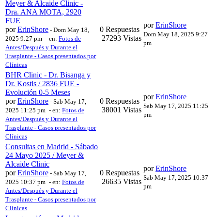
Meyer & Alcaide Clinic -
Dra. ANA MOTA, 2920
FUE
por
ErinShore
por
ErinShore
0 Respuestas
-
Dom May 18,
Dom May 18, 2025 9:27
27293 Vistas
2025 9:27 pm
- en:
Fotos de
pm
Antes/Después y Durante el
Trasplante - Casos presentados por
Clínicas
BHR Clinic - Dr. Bisanga y
Dr. Kostis / 2836 FUE -
Evolución 0-5 Meses
por
ErinShore
por
ErinShore
0 Respuestas
-
Sab May 17,
Sab May 17, 2025 11:25
38001 Vistas
2025 11:25 pm
- en:
Fotos de
pm
Antes/Después y Durante el
Trasplante - Casos presentados por
Clínicas
Consultas en Madrid - Sábado
24 Mayo 2025 / Meyer &
Alcaide Clinic
por
ErinShore
por
ErinShore
0 Respuestas
-
Sab May 17,
Sab May 17, 2025 10:37
26635 Vistas
2025 10:37 pm
- en:
Fotos de
pm
Antes/Después y Durante el
Trasplante - Casos presentados por
Clínicas