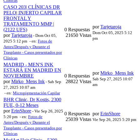
Clínicas
CASO 203| CLÍNICAS DR
PELO| INJERTO CAPILAR
FRONTAL Y
TRATAMIENTO MMP |
por
Tarjetaroja
(2122 UFS)
0 Respuestas
Dom Oct 05, 2025 5:12
por
Tarjetaroja
21650 Vistas
-
Dom Oct 05,
pm
2025 5:12 pm
- en:
Fotos de
Antes/Después y Durante el
Trasplante - Casos presentados por
Clínicas
MADRID - MEN'S INK
ESTARÁ EN MADRID EN
por
Mirko_Mens Ink
NOVIEMBRE
0 Respuestas
Sab Sep 27, 2025 10:07
por
Mirko_Mens Ink
28822 Vistas
-
Sab Sep
am
27, 2025 10:07 am
- en:
Micropigmentación Capilar
BHR Clinic, Dr Kostis, 2300
FUE, 0-12 Meses
por
ErinShore
-
Vie Sep 26, 2025
0 Respuestas
por
ErinShore
5:20 pm
- en:
Fotos de
25039 Vistas
Vie Sep 26, 2025 5:20 pm
Antes/Después y Durante el
Trasplante - Casos presentados por
Clínicas