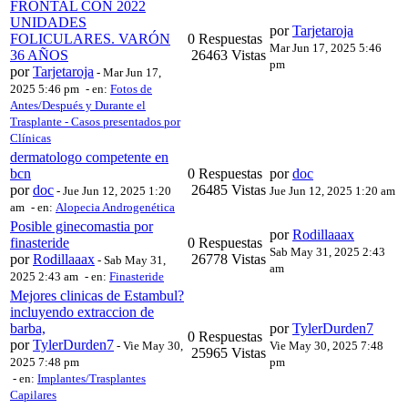
FRONTAL CON 2022
UNIDADES
por
Tarjetaroja
FOLICULARES. VARÓN
0 Respuestas
Mar Jun 17, 2025 5:46
36 AÑOS
26463 Vistas
pm
por
Tarjetaroja
-
Mar Jun 17,
2025 5:46 pm
- en:
Fotos de
Antes/Después y Durante el
Trasplante - Casos presentados por
Clínicas
dermatologo competente en
bcn
0 Respuestas
por
doc
por
doc
26485 Vistas
-
Jue Jun 12, 2025 1:20
Jue Jun 12, 2025 1:20 am
am
- en:
Alopecia Androgenética
Posible ginecomastia por
por
Rodillaaax
finasteride
0 Respuestas
Sab May 31, 2025 2:43
por
Rodillaaax
26778 Vistas
-
Sab May 31,
am
2025 2:43 am
- en:
Finasteride
Mejores clinicas de Estambul?
incluyendo extraccion de
barba,
por
TylerDurden7
0 Respuestas
por
TylerDurden7
-
Vie May 30,
Vie May 30, 2025 7:48
25965 Vistas
2025 7:48 pm
pm
- en:
Implantes/Trasplantes
Capilares