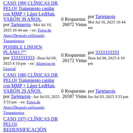
CASO 199|| CLÍNICAS DR
PELO|| Tratamiento capilar
con MMP + Láser LedHair.
por
Tarjetaroja
VARÓN 39 AÑOS.
0 Respuestas
Mié Jul 16, 2025 10:44
por
Tarjetaroja
26072 Vistas
-
Mié Jul 16,
am
2025 10:44 am
- en:
Fotos de
Antes/Después utilizando
Tratamientos
POSIBLE LINQEN
PLANO.?''''
por
3333333333
0 Respuestas
por
3333333333
-
Dom Jul 06,
Dom Jul 06, 2025 4:10
26172 Vistas
2025 4:10 pm
- en:
Alopecia en
pm
General
CASO 198|| CLÍNICAS DR
PELO|| Tratamiento capilar
con MMP + Láser LedHair.
VARÓN 29 AÑOS.
0 Respuestas
por
Tarjetaroja
por
Tarjetaroja
26597 Vistas
-
Jue Jul 03, 2025
Jue Jul 03, 2025 3:53 pm
3:53 pm
- en:
Fotos de
Antes/Después utilizando
Tratamientos
CASO 197|| CLÍNICAS DR
PELO||
REDENSIFICACIÓN