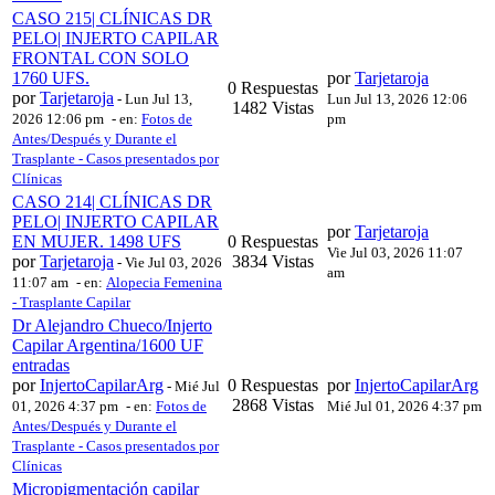
CASO 215| CLÍNICAS DR
PELO| INJERTO CAPILAR
FRONTAL CON SOLO
1760 UFS.
por
Tarjetaroja
0 Respuestas
por
Tarjetaroja
-
Lun Jul 13,
Lun Jul 13, 2026 12:06
1482 Vistas
2026 12:06 pm
- en:
Fotos de
pm
Antes/Después y Durante el
Trasplante - Casos presentados por
Clínicas
CASO 214| CLÍNICAS DR
PELO| INJERTO CAPILAR
por
Tarjetaroja
EN MUJER. 1498 UFS
0 Respuestas
Vie Jul 03, 2026 11:07
por
Tarjetaroja
3834 Vistas
-
Vie Jul 03, 2026
am
11:07 am
- en:
Alopecia Femenina
- Trasplante Capilar
Dr Alejandro Chueco/Injerto
Capilar Argentina/1600 UF
entradas
por
InjertoCapilarArg
0 Respuestas
por
InjertoCapilarArg
-
Mié Jul
2868 Vistas
01, 2026 4:37 pm
- en:
Fotos de
Mié Jul 01, 2026 4:37 pm
Antes/Después y Durante el
Trasplante - Casos presentados por
Clínicas
Micropigmentación capilar