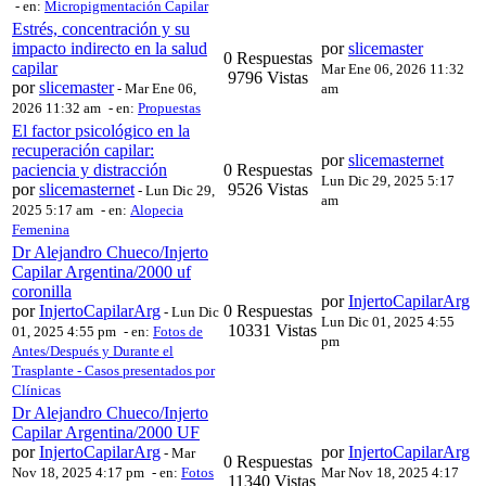
- en:
Micropigmentación Capilar
Estrés, concentración y su
impacto indirecto en la salud
por
slicemaster
0 Respuestas
capilar
Mar Ene 06, 2026 11:32
9796 Vistas
por
slicemaster
-
Mar Ene 06,
am
2026 11:32 am
- en:
Propuestas
El factor psicológico en la
recuperación capilar:
por
slicemasternet
paciencia y distracción
0 Respuestas
Lun Dic 29, 2025 5:17
por
slicemasternet
9526 Vistas
-
Lun Dic 29,
am
2025 5:17 am
- en:
Alopecia
Femenina
Dr Alejandro Chueco/Injerto
Capilar Argentina/2000 uf
coronilla
por
InjertoCapilarArg
por
InjertoCapilarArg
0 Respuestas
-
Lun Dic
Lun Dic 01, 2025 4:55
10331 Vistas
01, 2025 4:55 pm
- en:
Fotos de
pm
Antes/Después y Durante el
Trasplante - Casos presentados por
Clínicas
Dr Alejandro Chueco/Injerto
Capilar Argentina/2000 UF
por
InjertoCapilarArg
por
InjertoCapilarArg
-
Mar
0 Respuestas
Nov 18, 2025 4:17 pm
- en:
Fotos
Mar Nov 18, 2025 4:17
11340 Vistas