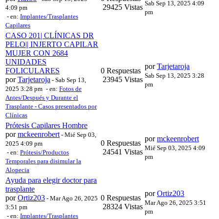
Sab Sep 13, 2025 4:09
29425 Vistas
4:09 pm
pm
- en:
Implantes/Trasplantes
Capilares
CASO 201| CLÍNICAS DR
PELO|| INJERTO CAPILAR
MUJER CON 2684
UNIDADES
por
Tarjetaroja
FOLICULARES
0 Respuestas
Sab Sep 13, 2025 3:28
por
Tarjetaroja
23945 Vistas
-
Sab Sep 13,
pm
2025 3:28 pm
- en:
Fotos de
Antes/Después y Durante el
Trasplante - Casos presentados por
Clínicas
Prótesis Capilares Hombre
por
mckeenrobert
-
Mié Sep 03,
por
mckeenrobert
0 Respuestas
2025 4:09 pm
Mié Sep 03, 2025 4:09
24541 Vistas
- en:
Prótesis/Productos
pm
Temporales para disimular la
Alopecia
Ayuda para elegir doctor para
trasplante
por
Ortiz203
por
Ortiz203
0 Respuestas
-
Mar Ago 26, 2025
Mar Ago 26, 2025 3:51
28324 Vistas
3:51 pm
pm
- en:
Implantes/Trasplantes