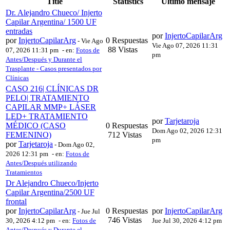
Title
Statistics
Último mensaje
Dr. Alejandro Chueco/ Injerto
Capilar Argentina/ 1500 UF
entradas
por
InjertoCapilarArg
por
InjertoCapilarArg
0 Respuestas
-
Vie Ago
Vie Ago 07, 2026 11:31
88 Vistas
07, 2026 11:31 pm
- en:
Fotos de
pm
Antes/Después y Durante el
Trasplante - Casos presentados por
Clínicas
CASO 216| CLÍNICAS DR
PELO| TRATAMIENTO
CAPILAR MMP+ LÁSER
LED+ TRATAMIENTO
por
Tarjetaroja
MÉDICO (CASO
0 Respuestas
Dom Ago 02, 2026 12:31
FEMENINO)
712 Vistas
pm
por
Tarjetaroja
-
Dom Ago 02,
2026 12:31 pm
- en:
Fotos de
Antes/Después utilizando
Tratamientos
Dr Alejandro Chueco/Injerto
Capilar Argentina/2500 UF
frontal
por
InjertoCapilarArg
0 Respuestas
por
InjertoCapilarArg
-
Jue Jul
746 Vistas
30, 2026 4:12 pm
- en:
Fotos de
Jue Jul 30, 2026 4:12 pm
Antes/Después y Durante el