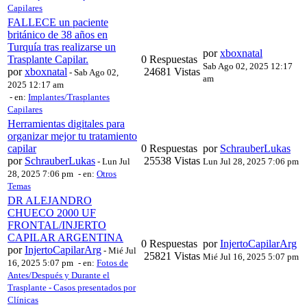
Capilares
FALLECE un paciente
británico de 38 años en
Turquía tras realizarse un
por
xboxnatal
Trasplante Capilar.
0 Respuestas
Sab Ago 02, 2025 12:17
por
xboxnatal
24681 Vistas
-
Sab Ago 02,
am
2025 12:17 am
- en:
Implantes/Trasplantes
Capilares
Herramientas digitales para
organizar mejor tu tratamiento
capilar
0 Respuestas
por
SchrauberLukas
por
SchrauberLukas
25538 Vistas
-
Lun Jul
Lun Jul 28, 2025 7:06 pm
28, 2025 7:06 pm
- en:
Otros
Temas
DR ALEJANDRO
CHUECO 2000 UF
FRONTAL/INJERTO
CAPILAR ARGENTINA
0 Respuestas
por
InjertoCapilarArg
por
InjertoCapilarArg
-
Mié Jul
25821 Vistas
Mié Jul 16, 2025 5:07 pm
16, 2025 5:07 pm
- en:
Fotos de
Antes/Después y Durante el
Trasplante - Casos presentados por
Clínicas