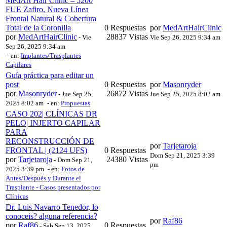
MedArt Hair Clinic – 5200
FUE Zafiro, Nueva Línea
Frontal Natural & Cobertura
Total de la Coronilla
0 Respuestas
por
MedArtHairClinic
por
MedArtHairClinic
28837 Vistas
-
Vie
Vie Sep 26, 2025 9:34 am
Sep 26, 2025 9:34 am
- en:
Implantes/Trasplantes
Capilares
Guía práctica para editar un
post
0 Respuestas
por
Masonryder
por
Masonryder
26872 Vistas
-
Jue Sep 25,
Jue Sep 25, 2025 8:02 am
2025 8:02 am
- en:
Propuestas
CASO 202| CLÍNICAS DR
PELO| INJERTO CAPILAR
PARA
RECONSTRUCCIÓN DE
por
Tarjetaroja
FRONTAL | (2124 UFS)
0 Respuestas
Dom Sep 21, 2025 3:39
por
Tarjetaroja
24380 Vistas
-
Dom Sep 21,
pm
2025 3:39 pm
- en:
Fotos de
Antes/Después y Durante el
Trasplante - Casos presentados por
Clínicas
Dr. Luis Navarro Tenedor, lo
conoceis? alguna referencia?
por
Raf86
por
Raf86
0 Respuestas
-
Sab Sep 13, 2025