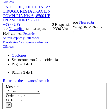
Clínicas
CASO 5 DR, JOEL CHARA:
CIRUGIA RESTAURACIÓN
COMPLEJA NW 6 , 8500 UF
EN 2 SESIONES (5000 UF
por
Newadita
+3500 UF)
2 Respuestas
Vie Ago 07, 2026 7:17
por
Newadita
2394 Vistas
-
Mar Jul 28, 2026
pm
10:44 am
- en:
Fotos de
Antes/Después y Durante el
Trasplante - Casos presentados por
Clínicas
Opciones
Se encontraron 2 coincidencias
Página
1
de
1
Página
1
de
1
Return to the advanced search
Mostrar:
Ordenar por
Ordenar por
Ir