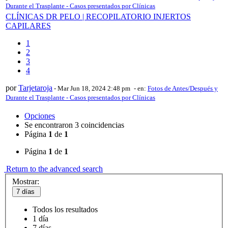
Durante el Trasplante - Casos presentados por Clínicas
CLÍNICAS DR PELO | RECOPILATORIO INJERTOS
CAPILARES
1
2
3
4
por
Tarjetaroja
-
Mar Jun 18, 2024 2:48 pm
- en:
Fotos de Antes/Después y
Durante el Trasplante - Casos presentados por Clínicas
Opciones
Se encontraron 3 coincidencias
Página
1
de
1
Página
1
de
1
Return to the advanced search
Mostrar:
7 días
Todos los resultados
1 día
7 días