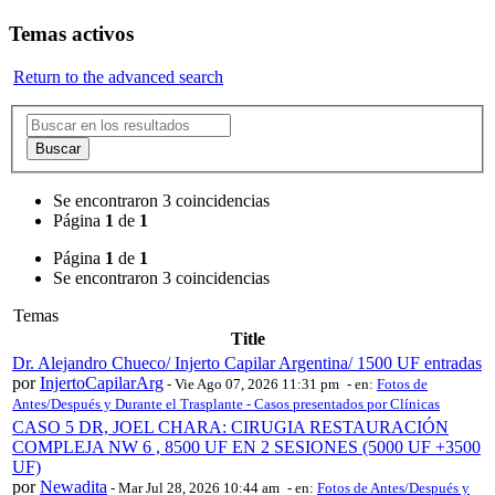
Temas activos
Return to the advanced search
Buscar
Se encontraron 3 coincidencias
Página
1
de
1
Página
1
de
1
Se encontraron 3 coincidencias
Temas
Title
Dr. Alejandro Chueco/ Injerto Capilar Argentina/ 1500 UF entradas
por
InjertoCapilarArg
-
Vie Ago 07, 2026 11:31 pm
- en:
Fotos de
Antes/Después y Durante el Trasplante - Casos presentados por Clínicas
CASO 5 DR, JOEL CHARA: CIRUGIA RESTAURACIÓN
COMPLEJA NW 6 , 8500 UF EN 2 SESIONES (5000 UF +3500
UF)
por
Newadita
-
Mar Jul 28, 2026 10:44 am
- en:
Fotos de Antes/Después y