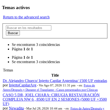
Temas activos
Return to the advanced search
Buscar
Se encontraron 3 coincidencias
Página
1
de
1
Página
1
de
1
Se encontraron 3 coincidencias
Temas
Title
Dr. Alejandro Chueco/ Injerto Capilar Argentina/ 1500 UF entradas
por
InjertoCapilarArg
-
Vie Ago 07, 2026 11:31 pm
- en:
Fotos de
Antes/Después y Durante el Trasplante - Casos presentados por Clínicas
CASO 5 DR, JOEL CHARA: CIRUGIA RESTAURACIÓN
COMPLEJA NW 6 , 8500 UF EN 2 SESIONES (5000 UF +3500
UF)
por
Newadita
-
Mar Jul 28, 2026 10:44 am
- en:
Fotos de Antes/Después y