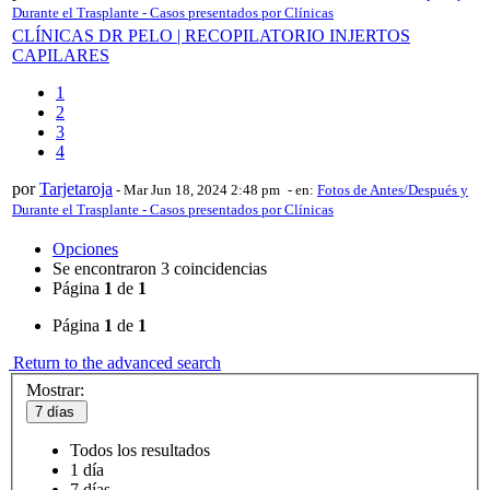
Durante el Trasplante - Casos presentados por Clínicas
CLÍNICAS DR PELO | RECOPILATORIO INJERTOS
CAPILARES
1
2
3
4
por
Tarjetaroja
-
Mar Jun 18, 2024 2:48 pm
- en:
Fotos de Antes/Después y
Durante el Trasplante - Casos presentados por Clínicas
Opciones
Se encontraron 3 coincidencias
Página
1
de
1
Página
1
de
1
Return to the advanced search
Mostrar:
7 días
Todos los resultados
1 día
7 días