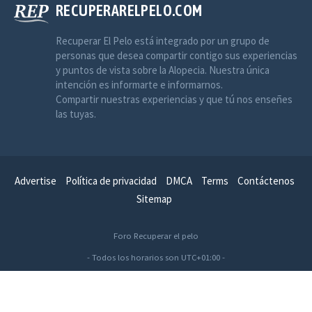
RECUPERARELPELO.COM
Recuperar El Pelo está integrado por un grupo de
personas que desea compartir contigo sus experiencias
y puntos de vista sobre la Alopecia. Nuestra única
intención es informarte e informarnos.
Compartir nuestras experiencias y que tú nos enseñes
las tuyas.
Advertise
Política de privacidad
DMCA
Terms
Contáctenos
Sitemap
Foro Recuperar el pelo
- Todos los horarios son
UTC+01:00
-