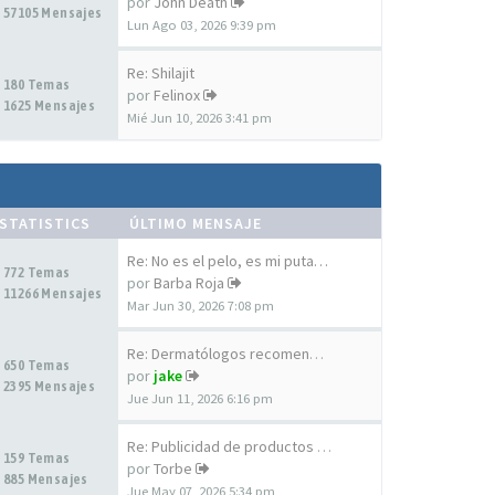
por
John Death
57105 Mensajes
Lun Ago 03, 2026 9:39 pm
Re: Shilajit
180 Temas
por
Felinox
1625 Mensajes
Mié Jun 10, 2026 3:41 pm
STATISTICS
ÚLTIMO MENSAJE
Re: No es el pelo, es mi puta…
772 Temas
por
Barba Roja
11266 Mensajes
Mar Jun 30, 2026 7:08 pm
Re: Dermatólogos recomendados…
650 Temas
por
jake
2395 Mensajes
Jue Jun 11, 2026 6:16 pm
Re: Publicidad de productos a…
159 Temas
por
Torbe
885 Mensajes
Jue May 07, 2026 5:34 pm