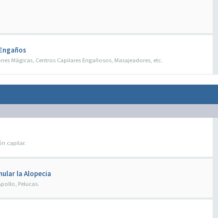
 Engaños
nes Mágicas, Centros Capilares Engañosos, Masajeadores, etc.
n capilar.
ular la Alopecia
pollo, Pelucas.