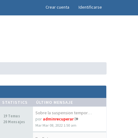
×
Crear cuenta
Identificarse
STATISTICS
ÚLTIMO MENSAJE
Sobre la suspension temporal …
19 Temas
por
adminrecuperar
20 Mensajes
Mar Mar 08, 2022 1:50 am