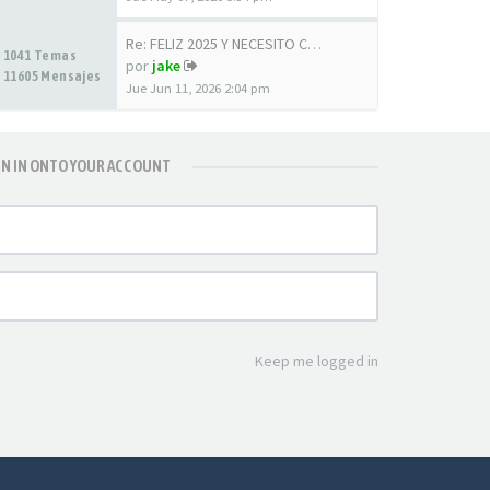
Re: FELIZ 2025 Y NECESITO COL…
1041 Temas
por
jake
11605 Mensajes
Jue Jun 11, 2026 2:04 pm
GN IN ONTO YOUR ACCOUNT
Keep me logged in