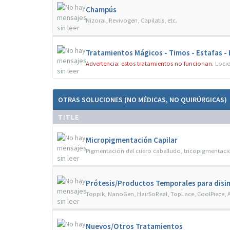
Champús
Nizoral, Revivogen, Capilatis, etc.
Tratamientos Mágicos - Timos - Estafas -
Advertencia: estos tratamientos no funcionan.
Locio
OTRAS SOLUCIONES (NO MÉDICAS, NO QUIRÚRGICAS)
TITLE
Micropigmentación Capilar
Pigmentación del cuero cabelludo, tricopigmentació
Prótesis/Productos Temporales para disim
Toppik, NanoGen, HairSoReal, TopLace, CoolPiece, A
Nuevos/Otros Tratamientos