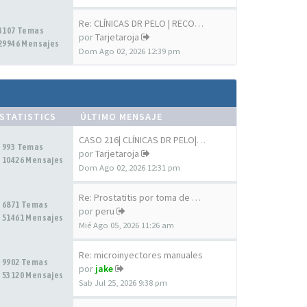
Re: CLÍNICAS DR PELO | RECOPI…
3107 Temas
por
Tarjetaroja
29946 Mensajes
Dom Ago 02, 2026 12:39 pm
STATISTICS
ÚLTIMO MENSAJE
CASO 216| CLÍNICAS DR PELO| T…
993 Temas
por
Tarjetaroja
10426 Mensajes
Dom Ago 02, 2026 12:31 pm
Re: Prostatitis por toma de D…
6871 Temas
por
peru
51461 Mensajes
Mié Ago 05, 2026 11:26 am
Re: microinyectores manuales
9902 Temas
por
jake
53120 Mensajes
Sab Jul 25, 2026 9:38 pm