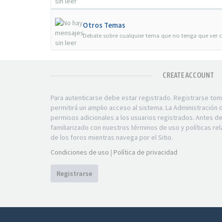
Otros Temas
Debate sobre cualquier tema que no tenga que ver c
CREATE ACCOUNT
Para autenticarse debe estar registrado. Registrarse to
permitirá un amplio acceso al sistema. La Administración
permisos adicionales a los usuarios registrados. Antes d
familiarizado con nuestros términos de uso y políticas rel
de los foros mientras navega por el Sitio.
Condiciones de uso
|
Política de privacidad
Registrarse