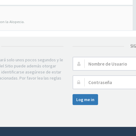
on la Alopecia.
SI
mará solo unos pocos segundos y le
Nombre
 del Sitio puede además otorgar
de
e identificarse asegúrese de estar
Usuario:
acionadas. Por favor lea las reglas
Contraseña:
Log me in