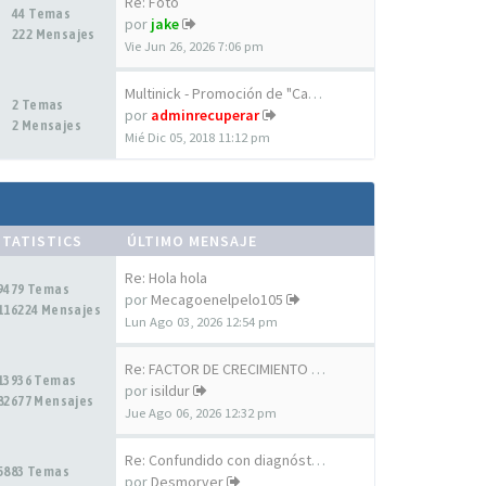
Re: Foto
44 Temas
por
jake
222 Mensajes
Vie Jun 26, 2026 7:06 pm
Multinick - Promoción de "Cap…
2 Temas
por
adminrecuperar
2 Mensajes
Mié Dic 05, 2018 11:12 pm
STATISTICS
ÚLTIMO MENSAJE
Re: Hola hola
9479 Temas
por
Mecagoenelpelo105
116224 Mensajes
Lun Ago 03, 2026 12:54 pm
Re: FACTOR DE CRECIMIENTO CAP…
13936 Temas
por
isildur
82677 Mensajes
Jue Ago 06, 2026 12:32 pm
Re: Confundido con diagnóstic…
5883 Temas
por
Desmorver