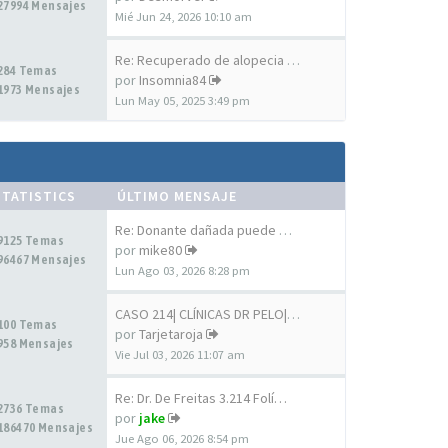
27994 Mensajes
Mié Jun 24, 2026 10:10 am
Re: Recuperado de alopecia un…
284 Temas
por
Insomnia84
1973 Mensajes
Lun May 05, 2025 3:49 pm
STATISTICS
ÚLTIMO MENSAJE
Re: Donante dañada puede mejo…
9125 Temas
por
mike80
96467 Mensajes
Lun Ago 03, 2026 8:28 pm
CASO 214| CLÍNICAS DR PELO| I…
100 Temas
por
Tarjetaroja
958 Mensajes
Vie Jul 03, 2026 11:07 am
Re: Dr. De Freitas 3.214 Folí…
2736 Temas
por
jake
186470 Mensajes
Jue Ago 06, 2026 8:54 pm