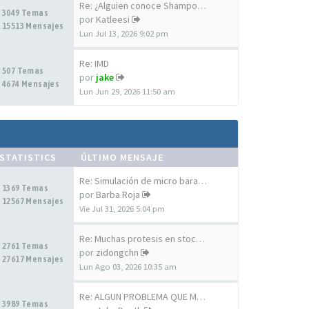
Re: ¿Alguien conoce Shampoo A…
3049 Temas
por
Katleesi
15513 Mensajes
Lun Jul 13, 2026 9:02 pm
Re: IMD
507 Temas
por
jake
4674 Mensajes
Lun Jun 29, 2026 11:50 am
STATISTICS
ÚLTIMO MENSAJE
Re: Simulación de micro baraj…
1369 Temas
por
Barba Roja
12567 Mensajes
Vie Jul 31, 2026 5:04 pm
Re: Muchas protesis en stock …
2761 Temas
por
zidongchn
27617 Mensajes
Lun Ago 03, 2026 10:35 am
Re: ALGUN PROBLEMA QUE ME CON…
3989 Temas