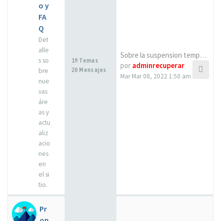
o y
FA
Q
Det
alle
Sobre la suspension temporal …
s so
19 Temas
por
adminrecuperar
20 Mensajes
bre
Mar Mar 08, 2022 1:50 am
nue
vas
áre
as y
actu
aliz
acio
nes
en
el si
tio.
Pr
op