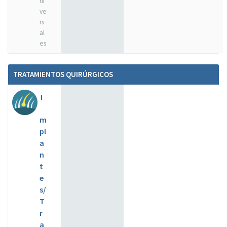
ni
ve
rs
al
es
TRATAMIENTOS QUIRÚRGICOS
I
m
pl
a
n
t
e
s/
T
r
a