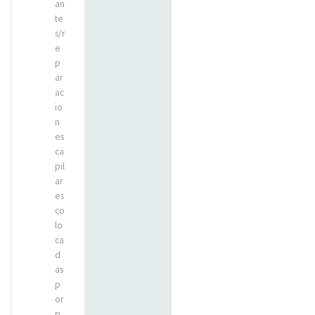
an
te
s/r
e
p
ar
ac
io
n
es
ca
pil
ar
es
co
lo
ca
d
as
p
or
p