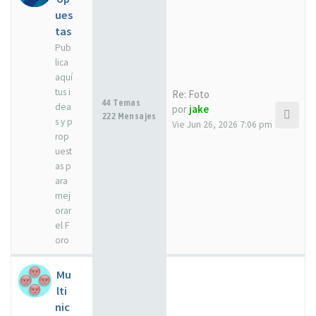
ues
tas
Pub
lica
aquí
tus i
Re: Foto
44 Temas
dea
por
jake
222 Mensajes
s y p
Vie Jun 26, 2026 7:06 pm
rop
uest
as p
ara
mej
orar
el F
oro
Mu
lti
nic