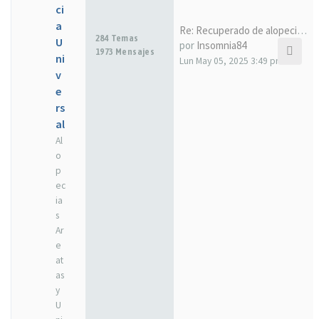
ci
a
Re: Recuperado de alopecia un…
284 Temas
U
por
Insomnia84
1973 Mensajes
ni
Lun May 05, 2025 3:49 pm
v
e
rs
al
Al
o
p
ec
ia
s
Ar
e
at
as
y
U