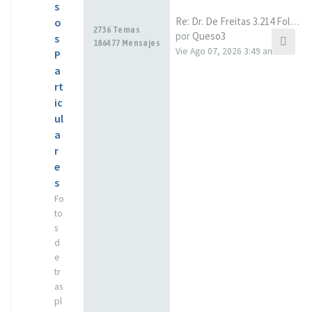
s
Re: Dr. De Freitas 3.214 Folí…
o
2736 Temas
por
Queso3
s
186477 Mensajes
Vie Ago 07, 2026 3:49 am
P
a
rt
ic
ul
a
r
e
s
Fo
to
s
d
e
tr
as
pl