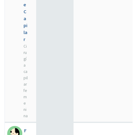
e
C
a
pi
la
r
Ci
ru
gí
a
ca
pil
ar
fe
m
e
ni
na
F