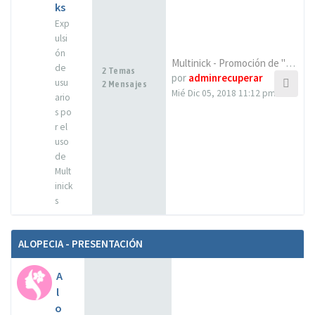
ks
Exp
ulsi
ón
Multinick - Promoción de "Cap…
de
2 Temas
por
adminrecuperar
usu
2 Mensajes
Mié Dic 05, 2018 11:12 pm
ario
s po
r el
uso
de
Mult
inick
s
ALOPECIA - PRESENTACIÓN
A
l
o