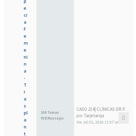
p
e
ci
a
F
e
m
e
ni
n
a
-
T
r
a
s
CASO 214| CLÍNICAS DR PELO| I…
pl
100 Temas
por
Tarjetaroja
958 Mensajes
a
Vie Jul 03, 2026 11:07 am
n
t