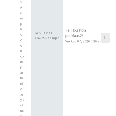
s.
A
q
uí
p
u
Re: Hola hola
9479 Temas
e
por
klaus25
116225 Mensajes
d
Vie Ago 07, 2026 4:26 am
e
n
co
m
p
ar
tir
id
e
as
y s
ol
uc