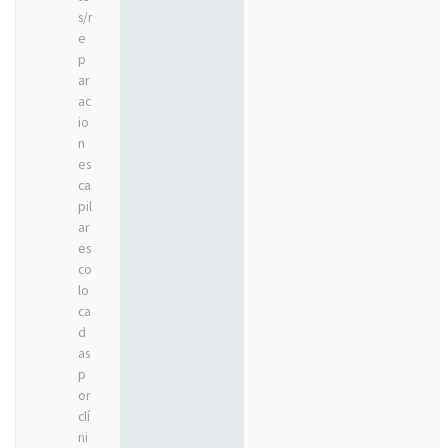
s/r
e
p
ar
ac
io
n
es
ca
pil
ar
es
co
lo
ca
d
as
p
or
clí
ni