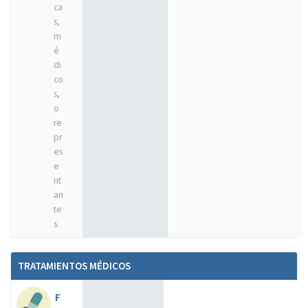
ca
s,
m
é
di
co
s,
o
re
pr
es
e
nt
an
te
s.
TRATAMIENTOS MÉDICOS
F