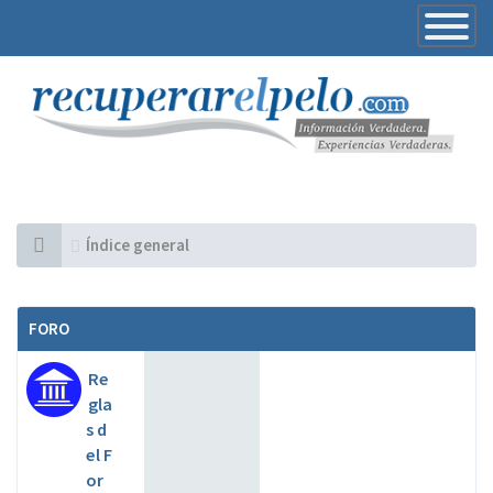
Toggle
Navigatio
Índice general
FORO
Re
gla
s d
el F
or