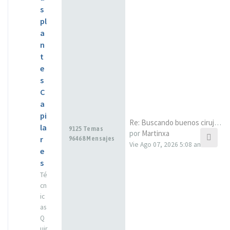
s
pl
a
n
t
e
s
C
a
pi
Re: Buscando buenos cirujanos…
la
9125 Temas
por
Martinxa
r
96468 Mensajes
Vie Ago 07, 2026 5:08 am
e
s
Té
cn
ic
as
Q
uir