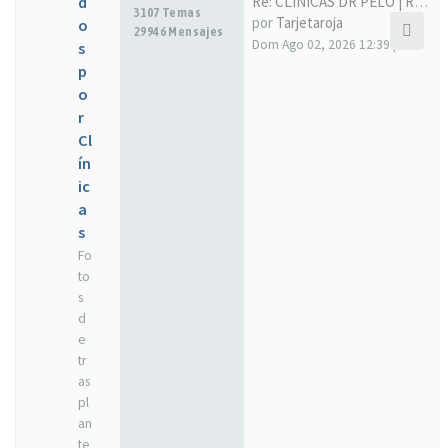
d
Re: CLÍNICAS DR PELO | RECOPI…
3107 Temas
por
Tarjetaroja
o
29946 Mensajes
Dom Ago 02, 2026 12:39 pm
s
p
o
r
Cl
ín
ic
a
s
Fo
to
s
d
e
tr
as
pl
an
te